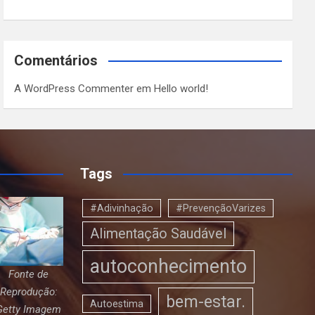
Comentários
A WordPress Commenter
em
Hello world!
Tags
#Adivinhação
#PrevençãoVarizes
Alimentação Saudável
autoconhecimento
Fonte de
Reprodução:
bem-estar.
Autoestima
Getty Imagem