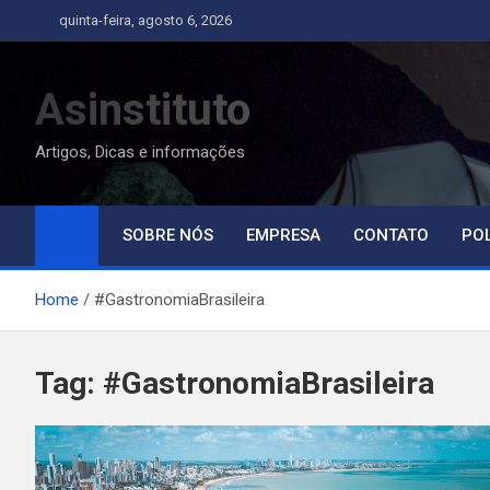
Skip
quinta-feira, agosto 6, 2026
to
content
Asinstituto
Artigos, Dicas e informações
SOBRE NÓS
EMPRESA
CONTATO
POL
Home
#GastronomiaBrasileira
Tag:
#GastronomiaBrasileira