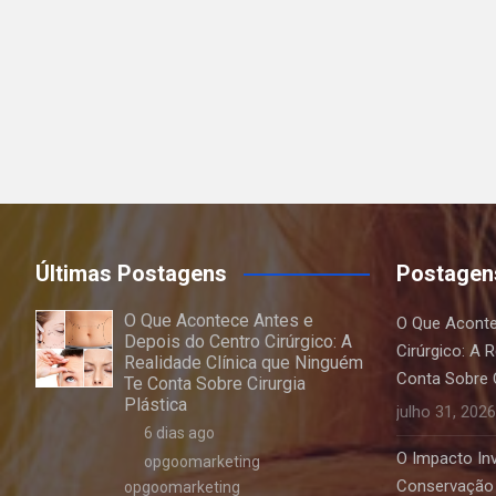
Últimas Postagens
Postagen
O Que Acontece Antes e
O Que Aconte
Depois do Centro Cirúrgico: A
Cirúrgico: A 
Realidade Clínica que Ninguém
Conta Sobre C
Te Conta Sobre Cirurgia
Plástica
julho 31, 2026
6 dias ago
O Impacto Invi
opgoomarketing
Conservação 
opgoomarketing