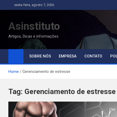
Skip
sexta-feira, agosto 7, 2026
to
content
Asinstituto
Artigos, Dicas e informações
SOBRE NÓS
EMPRESA
CONTATO
POL
Home
Gerenciamento de estresse
Tag:
Gerenciamento de estresse