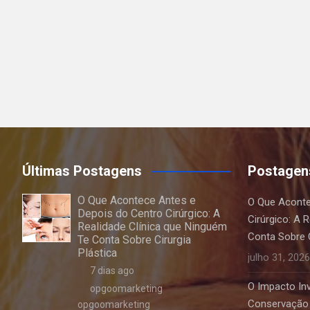
Últimas Postagens
Postagen
O Que Acontece Antes e
O Que Aconte
Depois do Centro Cirúrgico: A
Cirúrgico: A 
Realidade Clínica que Ninguém
Conta Sobre C
Te Conta Sobre Cirurgia
Plástica
julho 31, 2026
7 dias ago
O Impacto Invi
opgoomarketing
Conservação 
opgoomarketing