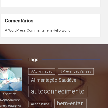
Comentários
A WordPress Commenter
em
Hello world!
Tags
#Adivinhação
#PrevençãoVarizes
Alimentação Saudável
autoconhecimento
Fonte de
Reprodução:
bem-estar.
Autoestima
Getty Imagem