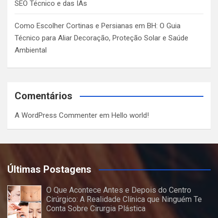
SEO Técnico e das IAs
Como Escolher Cortinas e Persianas em BH: O Guia
Técnico para Aliar Decoração, Proteção Solar e Saúde
Ambiental
Comentários
A WordPress Commenter
em
Hello world!
Últimas Postagens
O Que Acontece Antes e Depois do Centro
Cirúrgico: A Realidade Clínica que Ninguém Te
Conta Sobre Cirurgia Plástica