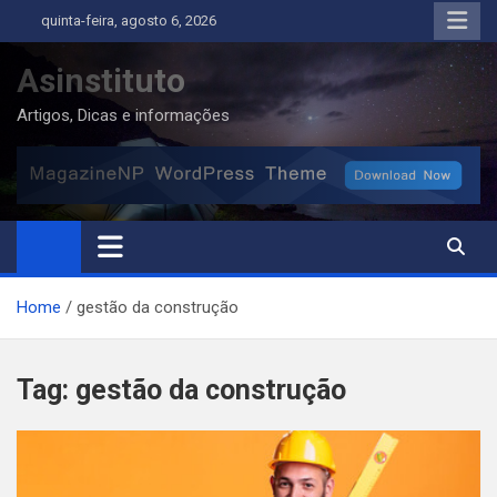
Skip
quinta-feira, agosto 6, 2026
to
content
Asinstituto
Artigos, Dicas e informações
Home
gestão da construção
Tag:
gestão da construção