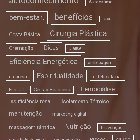
autoconhecimento
Autoestima
benefícios
bem-estar.
casa
Cirurgia Plástica
Cesta Básica
Dicas
Cremação
Diálise
Eficiência Energética
embreagem
Espiritualidade
empresa
estética facial
Hemodiálise
Funeral
Gestão Financeira
Insuficiência renal
Isolamento Térmico
manutenção
marketing digital
Nutrição
massagem tântrica
Prevenção
Riscos
saúde
qualidade de vida
recuperação