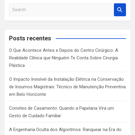
S
e
a
r
c
Posts recentes
h
O Que Acontece Antes e Depois do Centro Cirúrgico: A
Realidade Clínica que Ninguém Te Conta Sobre Cirurgia
Plástica
O Impacto Invisível da Instalação Elétrica na Conservação
de Insumos Magistrais: Técnico de Manutenção Preventiva
em Belo Horizonte
Convites de Casamento: Quando a Papelaria Vira um
Gesto de Cuidado Familiar
A Engenharia Oculta dos Algoritmos: Ranquear na Era do