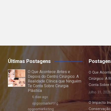
Últimas Postagens
Postagen
O Que Acontece Antes e
O Que Aconte
Depois do Centro Cirúrgico: A
Cirúrgico: A 
Realidade Clínica que Ninguém
Conta Sobre C
Te Conta Sobre Cirurgia
Plástica
julho 31, 2026
6 dias ago
O Impacto Invi
opgoomarketing
Conservação 
opgoomarketing