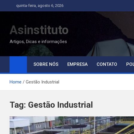
Skip
quinta-feira, agosto 6, 2026
to
content
Asinstituto
Artigos, Dicas e informações
SOBRE NÓS
EMPRESA
CONTATO
POL
Home
Gestão Industrial
Tag:
Gestão Industrial