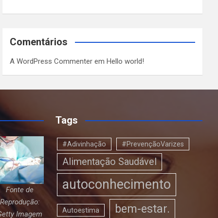
Comentários
A WordPress Commenter
em
Hello world!
Tags
#Adivinhação
#PrevençãoVarizes
Alimentação Saudável
autoconhecimento
Fonte de
Reprodução:
bem-estar.
Autoestima
Getty Imagem