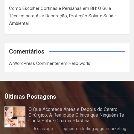
Como Escolher Cortinas e Persianas em BH: O Guia
Técnico para Aliar Decoração, Proteção Solar e Saúde
Ambiental
Comentários
A WordPress Commenter
em
Hello world!
Últimas Postagens
O Que Acontece Antes e Depois do Centro
Cirúrgico: A Realidade Clínica que Ninguém Te
Conta Sobre Cirurgia Plástica
6 dias ago
opgoomarketing opgoomarketing