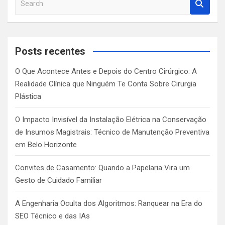
e
a
r
c
Posts recentes
h
O Que Acontece Antes e Depois do Centro Cirúrgico: A
Realidade Clínica que Ninguém Te Conta Sobre Cirurgia
Plástica
O Impacto Invisível da Instalação Elétrica na Conservação
de Insumos Magistrais: Técnico de Manutenção Preventiva
em Belo Horizonte
Convites de Casamento: Quando a Papelaria Vira um
Gesto de Cuidado Familiar
A Engenharia Oculta dos Algoritmos: Ranquear na Era do
SEO Técnico e das IAs