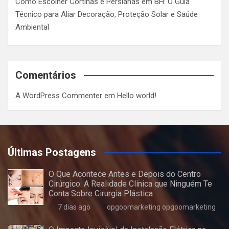
Como Escolher Cortinas e Persianas em BH: O Guia
Técnico para Aliar Decoração, Proteção Solar e Saúde
Ambiental
Comentários
A WordPress Commenter
em
Hello world!
Últimas Postagens
O Que Acontece Antes e Depois do Centro
Cirúrgico: A Realidade Clínica que Ninguém Te
Conta Sobre Cirurgia Plástica
7 dias ago
opgoomarketing opgoomarketing