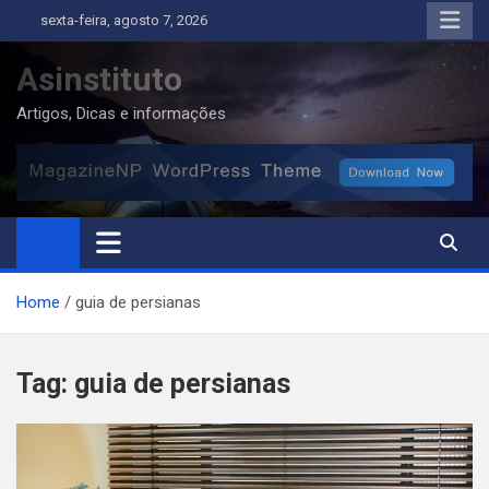
Skip
sexta-feira, agosto 7, 2026
to
content
Asinstituto
Artigos, Dicas e informações
Home
guia de persianas
Tag:
guia de persianas