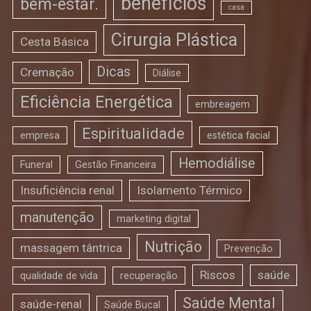
benefícios
bem-estar.
casa
Cirurgia Plástica
Cesta Básica
Dicas
Cremação
Diálise
Eficiência Energética
embreagem
Espiritualidade
empresa
estética facial
Hemodiálise
Funeral
Gestão Financeira
Insuficiência renal
Isolamento Térmico
manutenção
marketing digital
Nutrição
massagem tântrica
Prevenção
Riscos
saúde
qualidade de vida
recuperação
Saúde Mental
saúde-renal
Saúde Bucal