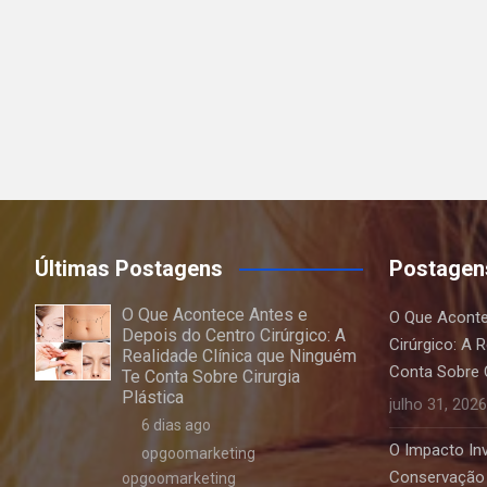
Últimas Postagens
Postagen
O Que Acontece Antes e
O Que Aconte
Depois do Centro Cirúrgico: A
Cirúrgico: A 
Realidade Clínica que Ninguém
Conta Sobre C
Te Conta Sobre Cirurgia
Plástica
julho 31, 2026
6 dias ago
O Impacto Invi
opgoomarketing
Conservação 
opgoomarketing