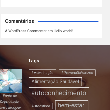
Comentários
A WordPress Commenter
em
Hello world!
Tags
#Adivinhação
#PrevençãoVarizes
Alimentação Saudável
autoconhecimento
Fonte de
Reprodução:
bem-estar.
Autoestima
Getty Imagem