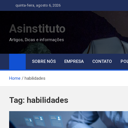
Skip
quinta-feira, agosto 6, 2026
to
content
Asinstituto
Artigos, Dicas e informações
SOBRE NÓS
EMPRESA
CONTATO
POL
Home
habilidades
Tag:
habilidades