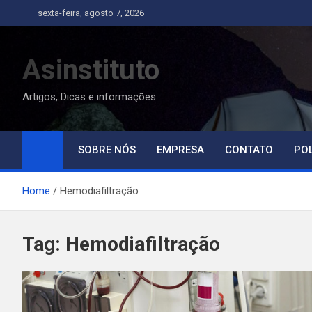
Skip
sexta-feira, agosto 7, 2026
to
content
Asinstituto
Artigos, Dicas e informações
SOBRE NÓS
EMPRESA
CONTATO
POL
Home
Hemodiafiltração
Tag:
Hemodiafiltração