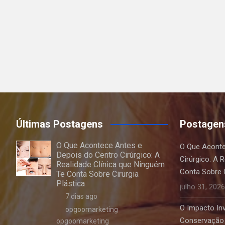
Últimas Postagens
Postagen
O Que Acontece Antes e
O Que Aconte
Depois do Centro Cirúrgico: A
Cirúrgico: A 
Realidade Clínica que Ninguém
Conta Sobre C
Te Conta Sobre Cirurgia
Plástica
julho 31, 2026
7 dias ago
O Impacto Invi
opgoomarketing
Conservação 
opgoomarketing