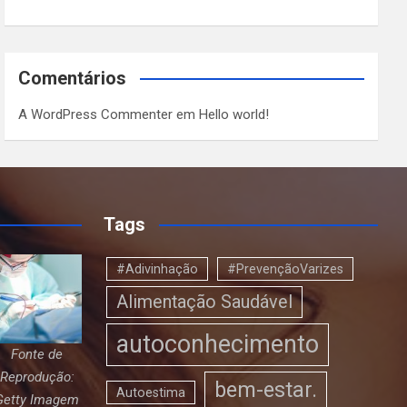
Comentários
A WordPress Commenter
em
Hello world!
Tags
#Adivinhação
#PrevençãoVarizes
Alimentação Saudável
autoconhecimento
Fonte de
Reprodução:
bem-estar.
Autoestima
Getty Imagem