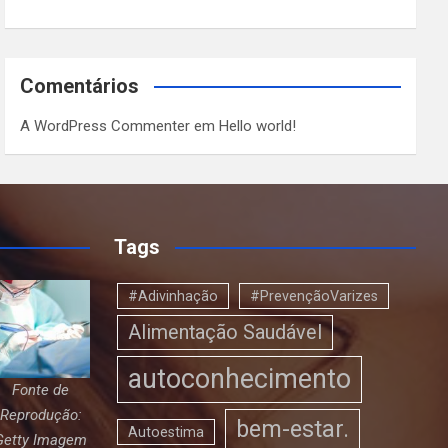
Comentários
A WordPress Commenter
em
Hello world!
Tags
#Adivinhação
#PrevençãoVarizes
Alimentação Saudável
autoconhecimento
Fonte de
Reprodução:
bem-estar.
Autoestima
Getty Imagem