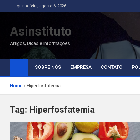
Skip
quinta-feira, agosto 6, 2026
to
content
Asinstituto
Artigos, Dicas e informações
SOBRE NÓS
EMPRESA
CONTATO
POL
Home
Hiperfosfatemia
Tag:
Hiperfosfatemia