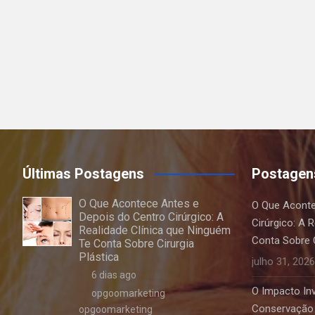
Últimas Postagens
Postagen
O Que Acontece Antes e
O Que Aconte
Depois do Centro Cirúrgico: A
Cirúrgico: A 
Realidade Clínica que Ninguém
Conta Sobre C
Te Conta Sobre Cirurgia
Plástica
julho 31, 2026
6 dias ago
O Impacto Invi
opgoomarketing
Conservação 
opgoomarketing