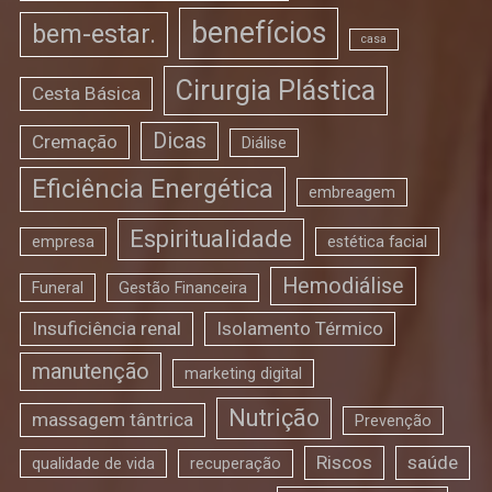
benefícios
bem-estar.
casa
Cirurgia Plástica
Cesta Básica
Dicas
Cremação
Diálise
Eficiência Energética
embreagem
Espiritualidade
empresa
estética facial
Hemodiálise
Funeral
Gestão Financeira
Insuficiência renal
Isolamento Térmico
manutenção
marketing digital
Nutrição
massagem tântrica
Prevenção
Riscos
saúde
qualidade de vida
recuperação