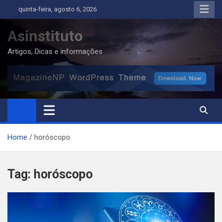
Skip
quinta-feira, agosto 6, 2026
to
content
Asinstituto
Artigos, Dicas e informações
Home
horóscopo
Tag:
horóscopo