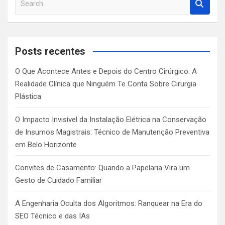
e
a
r
c
Posts recentes
h
O Que Acontece Antes e Depois do Centro Cirúrgico: A
Realidade Clínica que Ninguém Te Conta Sobre Cirurgia
Plástica
O Impacto Invisível da Instalação Elétrica na Conservação
de Insumos Magistrais: Técnico de Manutenção Preventiva
em Belo Horizonte
Convites de Casamento: Quando a Papelaria Vira um
Gesto de Cuidado Familiar
A Engenharia Oculta dos Algoritmos: Ranquear na Era do
SEO Técnico e das IAs