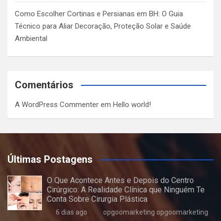
Como Escolher Cortinas e Persianas em BH: O Guia
Técnico para Aliar Decoração, Proteção Solar e Saúde
Ambiental
Comentários
A WordPress Commenter
em
Hello world!
Últimas Postagens
O Que Acontece Antes e Depois do Centro
Cirúrgico: A Realidade Clínica que Ninguém Te
Conta Sobre Cirurgia Plástica
6 dias ago
opgoomarketing opgoomarketing