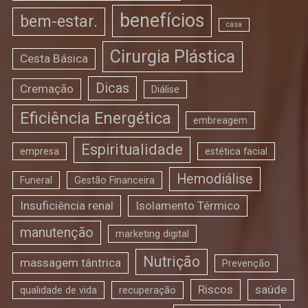
benefícios
bem-estar.
casa
Cirurgia Plástica
Cesta Básica
Dicas
Cremação
Diálise
Eficiência Energética
embreagem
Espiritualidade
empresa
estética facial
Hemodiálise
Funeral
Gestão Financeira
Insuficiência renal
Isolamento Térmico
manutenção
marketing digital
Nutrição
massagem tântrica
Prevenção
Riscos
saúde
qualidade de vida
recuperação