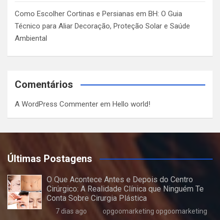
Como Escolher Cortinas e Persianas em BH: O Guia
Técnico para Aliar Decoração, Proteção Solar e Saúde
Ambiental
Comentários
A WordPress Commenter
em
Hello world!
Últimas Postagens
O Que Acontece Antes e Depois do Centro
Cirúrgico: A Realidade Clínica que Ninguém Te
Conta Sobre Cirurgia Plástica
7 dias ago
opgoomarketing opgoomarketing