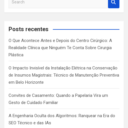
e
a
r
c
Posts recentes
h
O Que Acontece Antes e Depois do Centro Cirúrgico: A
Realidade Clínica que Ninguém Te Conta Sobre Cirurgia
Plástica
O Impacto Invisível da Instalação Elétrica na Conservação
de Insumos Magistrais: Técnico de Manutenção Preventiva
em Belo Horizonte
Convites de Casamento: Quando a Papelaria Vira um
Gesto de Cuidado Familiar
A Engenharia Oculta dos Algoritmos: Ranquear na Era do
SEO Técnico e das IAs