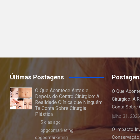
Últimas Postagens
Postagen
O Que Acontece Antes e
O Que Aconte
Depois do Centro Cirúrgico: A
Cirúrgico: A 
Realidade Clínica que Ninguém
Conta Sobre C
Te Conta Sobre Cirurgia
Plástica
julho 31, 2026
5 dias ago
O Impacto Invi
opgoomarketing
Conservação 
opgoomarketing