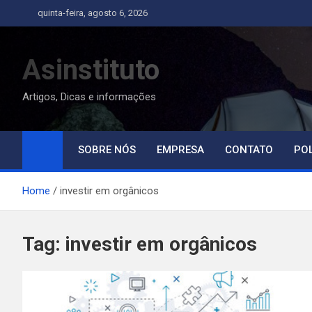
Skip
quinta-feira, agosto 6, 2026
to
content
Asinstituto
Artigos, Dicas e informações
SOBRE NÓS
EMPRESA
CONTATO
POL
Home
investir em orgânicos
Tag:
investir em orgânicos