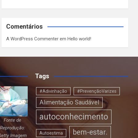
Comentários
A WordPress Commenter
em
Hello world!
Tags
#Adivinhação
#PrevençãoVarizes
Alimentação Saudável
autoconhecimento
Fonte de
Reprodução:
bem-estar.
Autoestima
Getty Imagem