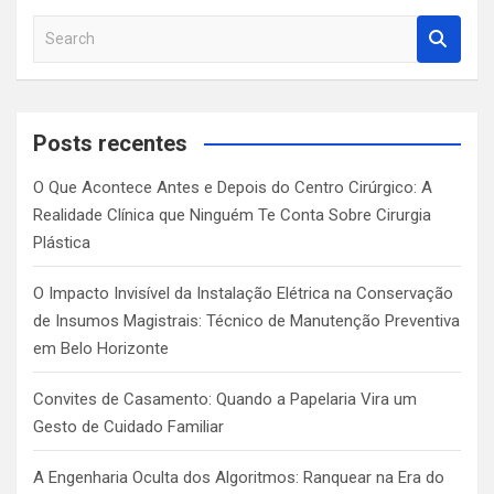
S
e
a
r
c
Posts recentes
h
O Que Acontece Antes e Depois do Centro Cirúrgico: A
Realidade Clínica que Ninguém Te Conta Sobre Cirurgia
Plástica
O Impacto Invisível da Instalação Elétrica na Conservação
de Insumos Magistrais: Técnico de Manutenção Preventiva
em Belo Horizonte
Convites de Casamento: Quando a Papelaria Vira um
Gesto de Cuidado Familiar
A Engenharia Oculta dos Algoritmos: Ranquear na Era do