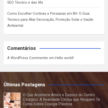
SEO Técnico e das IAs
Como Escolher Cortinas e Persianas em BH: O Guia
Técnico para Aliar Decoração, Proteção Solar e Saúde
Ambiental
Comentários
A WordPress Commenter
em
Hello world!
Últimas Postagens
O Que Acontece Antes e Depois do Centro
Cirúrgico: A Realidade Clínica que Ninguém Te
Conta Sobre Cirurgia Plástica