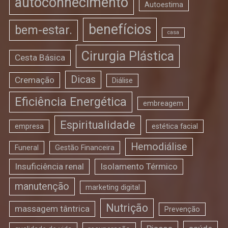
autoconhecimento
Autoestima
benefícios
bem-estar.
casa
Cirurgia Plástica
Cesta Básica
Dicas
Cremação
Diálise
Eficiência Energética
embreagem
Espiritualidade
empresa
estética facial
Hemodiálise
Funeral
Gestão Financeira
Insuficiência renal
Isolamento Térmico
manutenção
marketing digital
Nutrição
massagem tântrica
Prevenção