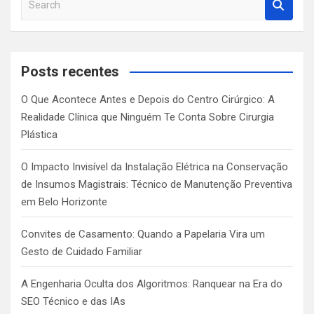
e
a
r
c
Posts recentes
h
O Que Acontece Antes e Depois do Centro Cirúrgico: A
Realidade Clínica que Ninguém Te Conta Sobre Cirurgia
Plástica
O Impacto Invisível da Instalação Elétrica na Conservação
de Insumos Magistrais: Técnico de Manutenção Preventiva
em Belo Horizonte
Convites de Casamento: Quando a Papelaria Vira um
Gesto de Cuidado Familiar
A Engenharia Oculta dos Algoritmos: Ranquear na Era do
SEO Técnico e das IAs