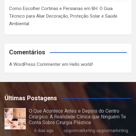
Como Escolher Cortinas e Persianas em BH: O Guia
Técnico para Aliar Decoração, Proteção Solar e Saúde
Ambiental
Comentários
A WordPress Commenter
em
Hello world!
Últimas Postagens
O Que Acontece Antes e Depois do Centro
Cirúrgico: A Realidade Clínica que Ninguém Te
Conta Sobre Cirurgia Plástica
6 dias ago
opgoomarketing opgoomarketing