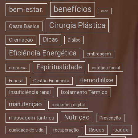
benefícios
bem-estar.
casa
Cirurgia Plástica
Cesta Básica
Dicas
Cremação
Diálise
Eficiência Energética
embreagem
Espiritualidade
empresa
estética facial
Hemodiálise
Funeral
Gestão Financeira
Insuficiência renal
Isolamento Térmico
manutenção
marketing digital
Nutrição
massagem tântrica
Prevenção
Riscos
saúde
qualidade de vida
recuperação