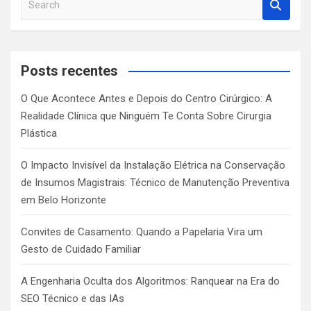
e
a
r
c
Posts recentes
h
O Que Acontece Antes e Depois do Centro Cirúrgico: A
Realidade Clínica que Ninguém Te Conta Sobre Cirurgia
Plástica
O Impacto Invisível da Instalação Elétrica na Conservação
de Insumos Magistrais: Técnico de Manutenção Preventiva
em Belo Horizonte
Convites de Casamento: Quando a Papelaria Vira um
Gesto de Cuidado Familiar
A Engenharia Oculta dos Algoritmos: Ranquear na Era do
SEO Técnico e das IAs