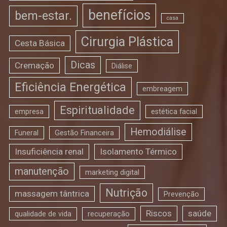
benefícios
bem-estar.
casa
Cirurgia Plástica
Cesta Básica
Dicas
Cremação
Diálise
Eficiência Energética
embreagem
Espiritualidade
empresa
estética facial
Hemodiálise
Funeral
Gestão Financeira
Insuficiência renal
Isolamento Térmico
manutenção
marketing digital
Nutrição
massagem tântrica
Prevenção
Riscos
saúde
qualidade de vida
recuperação