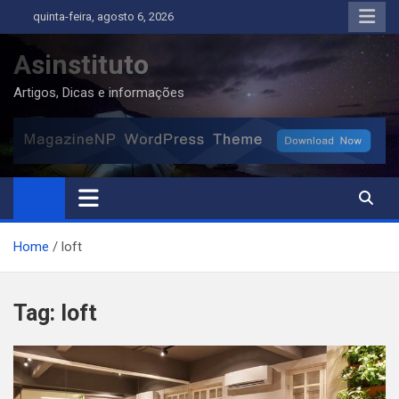
Skip
quinta-feira, agosto 6, 2026
to
content
Asinstituto
Artigos, Dicas e informações
Home
loft
Tag:
loft