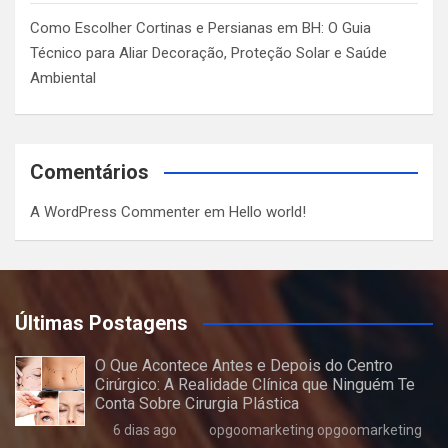
Como Escolher Cortinas e Persianas em BH: O Guia
Técnico para Aliar Decoração, Proteção Solar e Saúde
Ambiental
Comentários
A WordPress Commenter
em
Hello world!
Últimas Postagens
O Que Acontece Antes e Depois do Centro
Cirúrgico: A Realidade Clínica que Ninguém Te
Conta Sobre Cirurgia Plástica
6 dias ago
opgoomarketing opgoomarketing