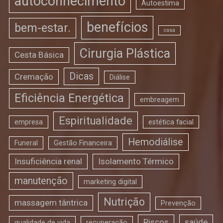
autoconhecimento
Autoestima
benefícios
bem-estar.
casa
Cirurgia Plástica
Cesta Básica
Dicas
Cremação
Diálise
Eficiência Energética
embreagem
Espiritualidade
empresa
estética facial
Hemodiálise
Funeral
Gestão Financeira
Insuficiência renal
Isolamento Térmico
manutenção
marketing digital
Nutrição
massagem tântrica
Prevenção
Riscos
saúde
qualidade de vida
recuperação