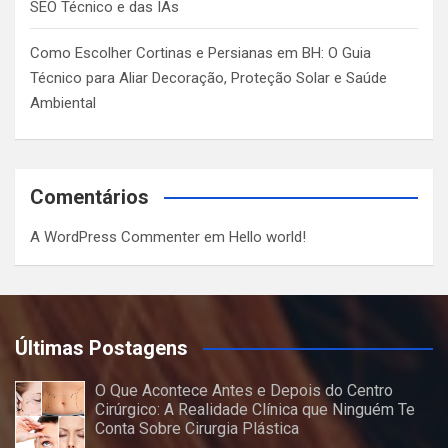
SEO Técnico e das IAs
Como Escolher Cortinas e Persianas em BH: O Guia
Técnico para Aliar Decoração, Proteção Solar e Saúde
Ambiental
Comentários
A WordPress Commenter
em
Hello world!
Últimas Postagens
O Que Acontece Antes e Depois do Centro
Cirúrgico: A Realidade Clínica que Ninguém Te
Conta Sobre Cirurgia Plástica