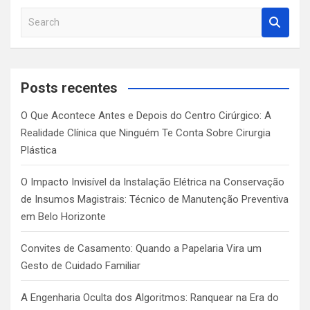
S
e
a
r
c
Posts recentes
h
O Que Acontece Antes e Depois do Centro Cirúrgico: A
Realidade Clínica que Ninguém Te Conta Sobre Cirurgia
Plástica
O Impacto Invisível da Instalação Elétrica na Conservação
de Insumos Magistrais: Técnico de Manutenção Preventiva
em Belo Horizonte
Convites de Casamento: Quando a Papelaria Vira um
Gesto de Cuidado Familiar
A Engenharia Oculta dos Algoritmos: Ranquear na Era do