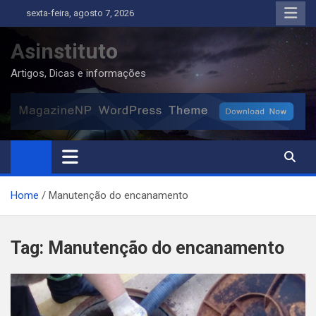
Skip
sexta-feira, agosto 7, 2026
to
content
Asinstituto
Artigos, Dicas e informações
Home
Manutenção do encanamento
Tag:
Manutenção do encanamento