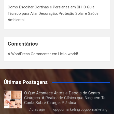
Como Escolher Cortinas e Persianas em BH: O Guia
Técnico para Aliar Decoração, Proteção Solar e Saúde
Ambiental
Comentários
A WordPress Commenter
em
Hello world!
Últimas Postagens
O Que Acontece Antes e Depois do Centro
Cirúrgico: A Realidade Clínica que Ninguém Te
Conta Sobre Cirurgia Plástica
7 dias ago
opgoomarketing opgoomarketing