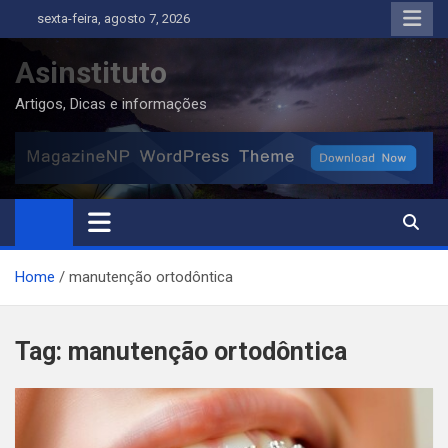
Skip
sexta-feira, agosto 7, 2026
to
content
Asinstituto
Artigos, Dicas e informações
Home
manutenção ortodôntica
Tag:
manutenção ortodôntica