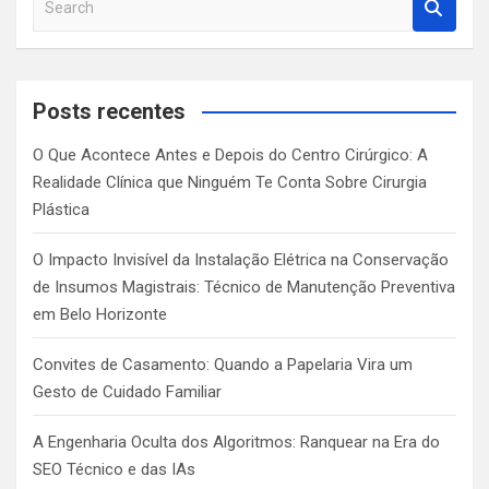
e
a
r
c
Posts recentes
h
O Que Acontece Antes e Depois do Centro Cirúrgico: A
Realidade Clínica que Ninguém Te Conta Sobre Cirurgia
Plástica
O Impacto Invisível da Instalação Elétrica na Conservação
de Insumos Magistrais: Técnico de Manutenção Preventiva
em Belo Horizonte
Convites de Casamento: Quando a Papelaria Vira um
Gesto de Cuidado Familiar
A Engenharia Oculta dos Algoritmos: Ranquear na Era do
SEO Técnico e das IAs