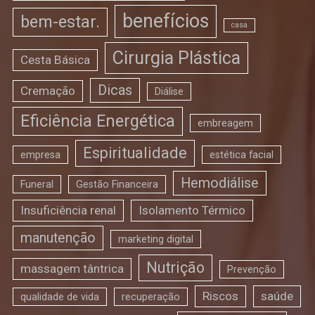
benefícios
bem-estar.
casa
Cirurgia Plástica
Cesta Básica
Dicas
Cremação
Diálise
Eficiência Energética
embreagem
Espiritualidade
empresa
estética facial
Hemodiálise
Funeral
Gestão Financeira
Insuficiência renal
Isolamento Térmico
manutenção
marketing digital
Nutrição
massagem tântrica
Prevenção
Riscos
saúde
qualidade de vida
recuperação