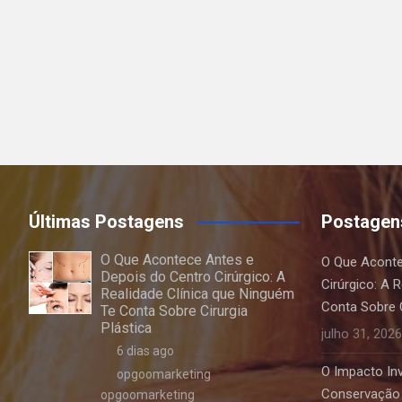
Últimas Postagens
Postagen
O Que Acontece Antes e
O Que Aconte
Depois do Centro Cirúrgico: A
Cirúrgico: A 
Realidade Clínica que Ninguém
Conta Sobre C
Te Conta Sobre Cirurgia
Plástica
julho 31, 2026
6 dias ago
O Impacto Invi
opgoomarketing
Conservação 
opgoomarketing