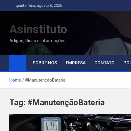
Skip
quinta-feira, agosto 6, 2026
to
content
Asinstituto
Artigos, Dicas e informações
SOBRE NÓS
EMPRESA
CONTATO
POL
Home
#ManutençãoBateria
Tag:
#ManutençãoBateria