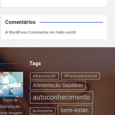
Comentários
A WordPress Commenter
em
Hello world!
Tags
#Adivinhação
#PrevençãoVarizes
Alimentação Saudável
autoconhecimento
Fonte de
Reprodução:
bem-estar.
Autoestima
Getty Imagem