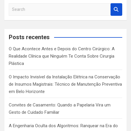
S
e
a
r
c
Posts recentes
h
O Que Acontece Antes e Depois do Centro Cirúrgico: A
Realidade Clínica que Ninguém Te Conta Sobre Cirurgia
Plástica
O Impacto Invisível da Instalação Elétrica na Conservação
de Insumos Magistrais: Técnico de Manutenção Preventiva
em Belo Horizonte
Convites de Casamento: Quando a Papelaria Vira um
Gesto de Cuidado Familiar
A Engenharia Oculta dos Algoritmos: Ranquear na Era do