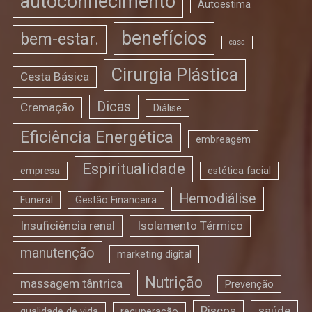
autoconhecimento
Autoestima
benefícios
bem-estar.
casa
Cirurgia Plástica
Cesta Básica
Dicas
Cremação
Diálise
Eficiência Energética
embreagem
Espiritualidade
empresa
estética facial
Hemodiálise
Funeral
Gestão Financeira
Insuficiência renal
Isolamento Térmico
manutenção
marketing digital
Nutrição
massagem tântrica
Prevenção
Riscos
saúde
qualidade de vida
recuperação