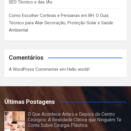
SEO Técnico e das IAs
Como Escolher Cortinas e Persianas em BH: O Guia
Técnico para Aliar Decoração, Proteção Solar e Saúde
Ambiental
Comentários
A WordPress Commenter
em
Hello world!
Últimas Postagens
O Que Acontece Antes e Depois do Centro
Cirúrgico: A Realidade Clínica que Ninguém Te
Conta Sobre Cirurgia Plástica