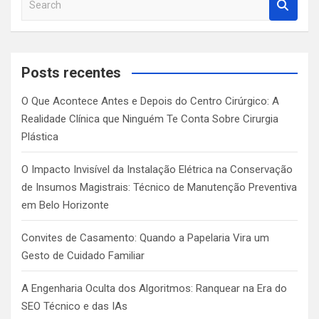
e
a
r
c
Posts recentes
h
O Que Acontece Antes e Depois do Centro Cirúrgico: A
Realidade Clínica que Ninguém Te Conta Sobre Cirurgia
Plástica
O Impacto Invisível da Instalação Elétrica na Conservação
de Insumos Magistrais: Técnico de Manutenção Preventiva
em Belo Horizonte
Convites de Casamento: Quando a Papelaria Vira um
Gesto de Cuidado Familiar
A Engenharia Oculta dos Algoritmos: Ranquear na Era do
SEO Técnico e das IAs