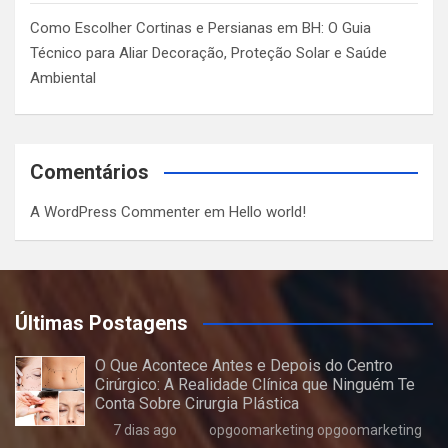
Como Escolher Cortinas e Persianas em BH: O Guia
Técnico para Aliar Decoração, Proteção Solar e Saúde
Ambiental
Comentários
A WordPress Commenter
em
Hello world!
Últimas Postagens
O Que Acontece Antes e Depois do Centro
Cirúrgico: A Realidade Clínica que Ninguém Te
Conta Sobre Cirurgia Plástica
7 dias ago
opgoomarketing opgoomarketing