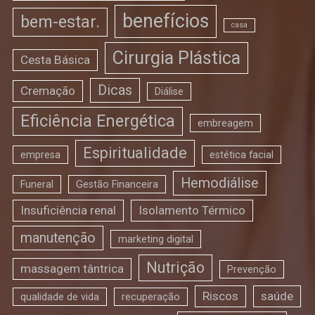
benefícios
bem-estar.
casa
Cirurgia Plástica
Cesta Básica
Dicas
Cremação
Diálise
Eficiência Energética
embreagem
Espiritualidade
empresa
estética facial
Hemodiálise
Funeral
Gestão Financeira
Insuficiência renal
Isolamento Térmico
manutenção
marketing digital
Nutrição
massagem tântrica
Prevenção
Riscos
saúde
qualidade de vida
recuperação