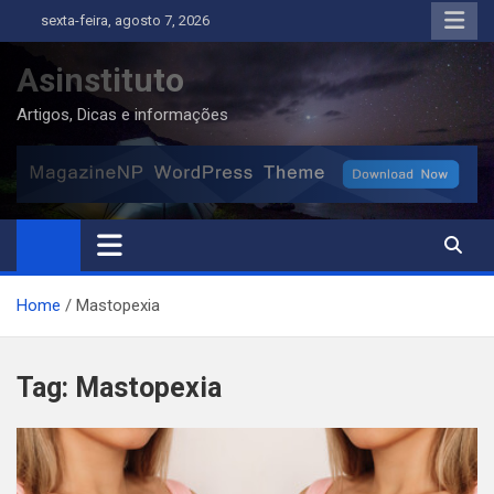
Skip
sexta-feira, agosto 7, 2026
to
content
Asinstituto
Artigos, Dicas e informações
Home
Mastopexia
Tag:
Mastopexia