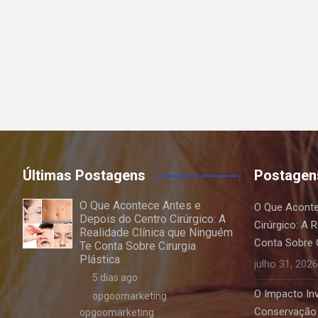
Últimas Postagens
Postagen
O Que Acontece Antes e
O Que Aconte
Depois do Centro Cirúrgico: A
Cirúrgico: A 
Realidade Clínica que Ninguém
Conta Sobre C
Te Conta Sobre Cirurgia
Plástica
julho 31, 2026
5 dias ago
O Impacto Invi
opgoomarketing
Conservação 
opgoomarketing