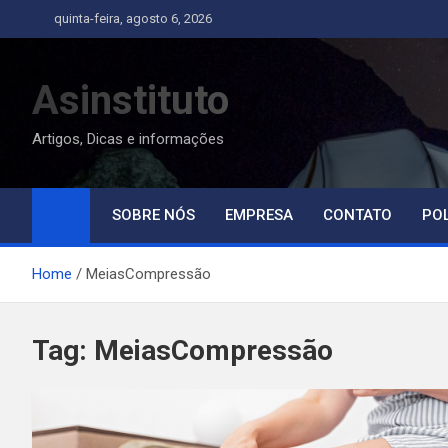
Skip
quinta-feira, agosto 6, 2026
to
content
Asinstituto
Artigos, Dicas e informações
SOBRE NÓS
EMPRESA
CONTATO
POL
Home
MeiasCompressão
Tag:
MeiasCompressão