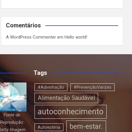
Comentários
A WordPress Commenter
em
Hello world!
Tags
#Adivinhação
#PrevençãoVarizes
Alimentação Saudável
autoconhecimento
Fonte de
Reprodução:
bem-estar.
Autoestima
Getty Imagem