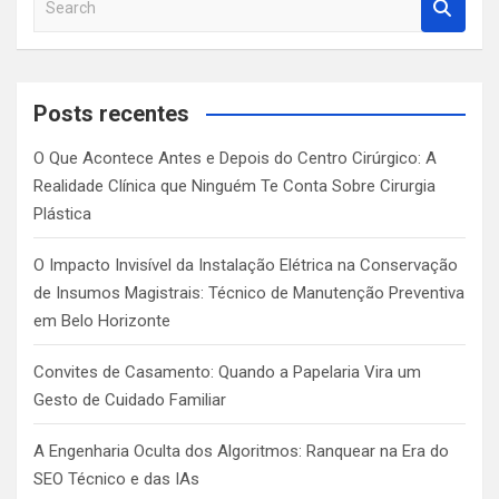
e
a
r
c
Posts recentes
h
O Que Acontece Antes e Depois do Centro Cirúrgico: A
Realidade Clínica que Ninguém Te Conta Sobre Cirurgia
Plástica
O Impacto Invisível da Instalação Elétrica na Conservação
de Insumos Magistrais: Técnico de Manutenção Preventiva
em Belo Horizonte
Convites de Casamento: Quando a Papelaria Vira um
Gesto de Cuidado Familiar
A Engenharia Oculta dos Algoritmos: Ranquear na Era do
SEO Técnico e das IAs