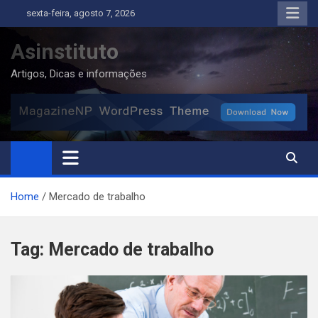
Skip
sexta-feira, agosto 7, 2026
to
content
Asinstituto
Artigos, Dicas e informações
Home
Mercado de trabalho
Tag:
Mercado de trabalho