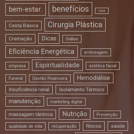
benefícios
bem-estar.
casa
Cirurgia Plástica
Cesta Básica
Dicas
Cremação
Diálise
Eficiência Energética
embreagem
Espiritualidade
empresa
estética facial
Hemodiálise
Funeral
Gestão Financeira
Insuficiência renal
Isolamento Térmico
manutenção
marketing digital
Nutrição
massagem tântrica
Prevenção
Riscos
saúde
qualidade de vida
recuperação