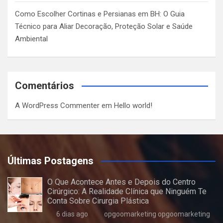
Como Escolher Cortinas e Persianas em BH: O Guia
Técnico para Aliar Decoração, Proteção Solar e Saúde
Ambiental
Comentários
A WordPress Commenter
em
Hello world!
Últimas Postagens
O Que Acontece Antes e Depois do Centro
Cirúrgico: A Realidade Clínica que Ninguém Te
Conta Sobre Cirurgia Plástica
6 dias ago
opgoomarketing opgoomarketing