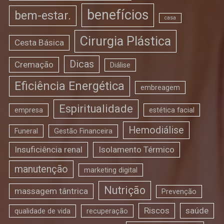
benefícios
bem-estar.
casa
Cirurgia Plástica
Cesta Básica
Dicas
Cremação
Diálise
Eficiência Energética
embreagem
Espiritualidade
empresa
estética facial
Hemodiálise
Funeral
Gestão Financeira
Insuficiência renal
Isolamento Térmico
manutenção
marketing digital
Nutrição
massagem tântrica
Prevenção
Riscos
saúde
qualidade de vida
recuperação