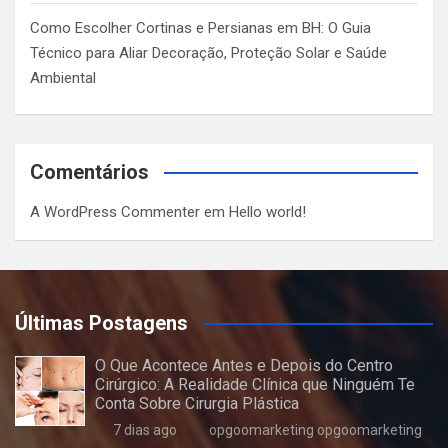
Como Escolher Cortinas e Persianas em BH: O Guia
Técnico para Aliar Decoração, Proteção Solar e Saúde
Ambiental
Comentários
A WordPress Commenter
em
Hello world!
Últimas Postagens
O Que Acontece Antes e Depois do Centro
Cirúrgico: A Realidade Clínica que Ninguém Te
Conta Sobre Cirurgia Plástica
7 dias ago
opgoomarketing opgoomarketing