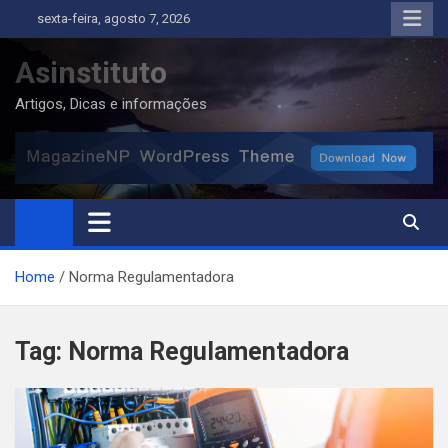
Skip
sexta-feira, agosto 7, 2026
to
content
Asinstituto
Artigos, Dicas e informações
Home
Norma Regulamentadora
Tag:
Norma Regulamentadora