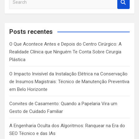
e
a
r
c
Posts recentes
h
O Que Acontece Antes e Depois do Centro Cirúrgico: A
Realidade Clínica que Ninguém Te Conta Sobre Cirurgia
Plástica
O Impacto Invisível da Instalação Elétrica na Conservação
de Insumos Magistrais: Técnico de Manutenção Preventiva
em Belo Horizonte
Convites de Casamento: Quando a Papelaria Vira um
Gesto de Cuidado Familiar
A Engenharia Oculta dos Algoritmos: Ranquear na Era do
SEO Técnico e das IAs