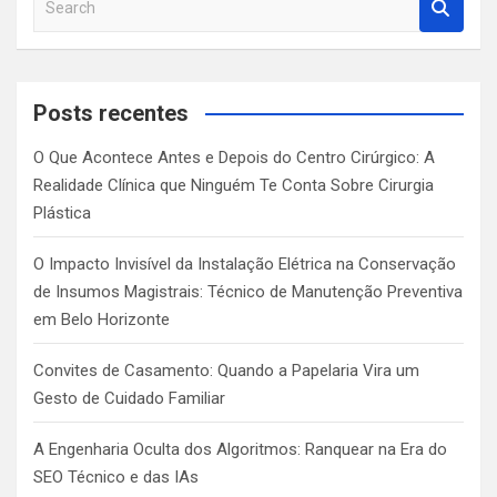
e
a
r
c
Posts recentes
h
O Que Acontece Antes e Depois do Centro Cirúrgico: A
Realidade Clínica que Ninguém Te Conta Sobre Cirurgia
Plástica
O Impacto Invisível da Instalação Elétrica na Conservação
de Insumos Magistrais: Técnico de Manutenção Preventiva
em Belo Horizonte
Convites de Casamento: Quando a Papelaria Vira um
Gesto de Cuidado Familiar
A Engenharia Oculta dos Algoritmos: Ranquear na Era do
SEO Técnico e das IAs