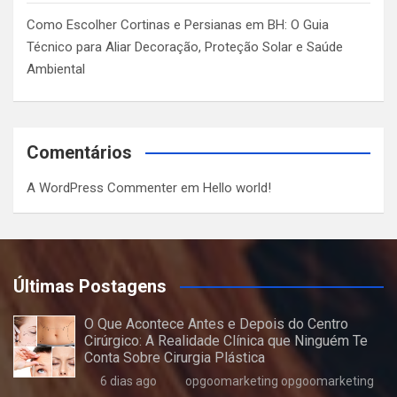
Como Escolher Cortinas e Persianas em BH: O Guia
Técnico para Aliar Decoração, Proteção Solar e Saúde
Ambiental
Comentários
A WordPress Commenter
em
Hello world!
Últimas Postagens
O Que Acontece Antes e Depois do Centro
Cirúrgico: A Realidade Clínica que Ninguém Te
Conta Sobre Cirurgia Plástica
6 dias ago
opgoomarketing opgoomarketing