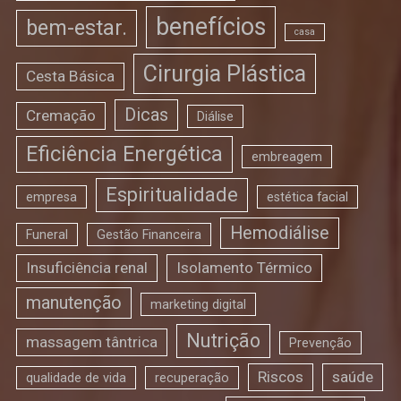
benefícios
bem-estar.
casa
Cirurgia Plástica
Cesta Básica
Dicas
Cremação
Diálise
Eficiência Energética
embreagem
Espiritualidade
empresa
estética facial
Hemodiálise
Funeral
Gestão Financeira
Insuficiência renal
Isolamento Térmico
manutenção
marketing digital
Nutrição
massagem tântrica
Prevenção
Riscos
saúde
qualidade de vida
recuperação