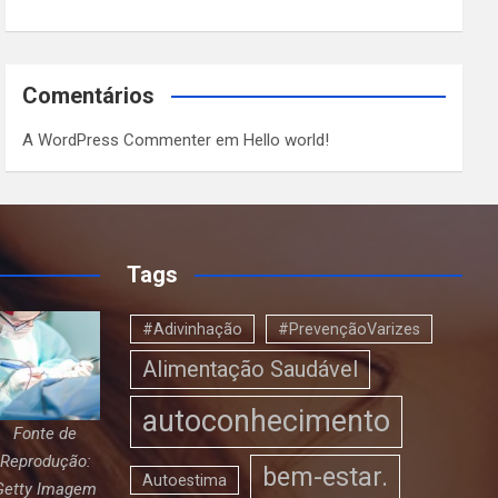
Comentários
A WordPress Commenter
em
Hello world!
Tags
#Adivinhação
#PrevençãoVarizes
Alimentação Saudável
autoconhecimento
Fonte de
Reprodução:
bem-estar.
Autoestima
Getty Imagem