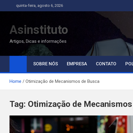
Skip
quinta-feira, agosto 6, 2026
to
content
Asinstituto
Artigos, Dicas e informações
SOBRE NÓS
EMPRESA
CONTATO
POL
Home
Otimização de Mecanismos de Busca
Tag:
Otimização de Mecanismos