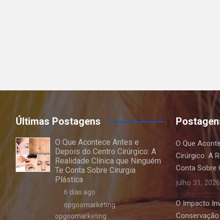
Últimas Postagens
Postagen
O Que Acontece Antes e
O Que Aconte
Depois do Centro Cirúrgico: A
Cirúrgico: A 
Realidade Clínica que Ninguém
Conta Sobre C
Te Conta Sobre Cirurgia
Plástica
julho 31, 2026
6 dias ago
O Impacto Invi
opgoomarketing
Conservação 
opgoomarketing