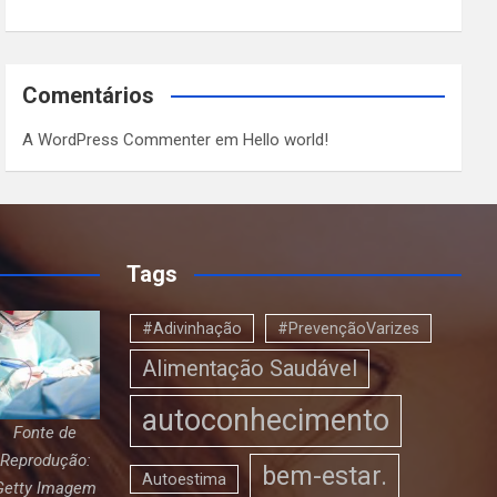
Comentários
A WordPress Commenter
em
Hello world!
Tags
#Adivinhação
#PrevençãoVarizes
Alimentação Saudável
autoconhecimento
Fonte de
Reprodução:
bem-estar.
Autoestima
Getty Imagem