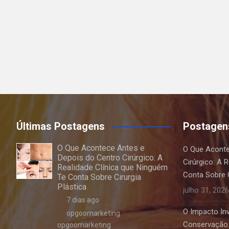
Últimas Postagens
Postagen
O Que Acontece Antes e
O Que Aconte
Depois do Centro Cirúrgico: A
Cirúrgico: A 
Realidade Clínica que Ninguém
Conta Sobre C
Te Conta Sobre Cirurgia
Plástica
julho 31, 2026
7 dias ago
O Impacto Invi
opgoomarketing
Conservação 
opgoomarketing