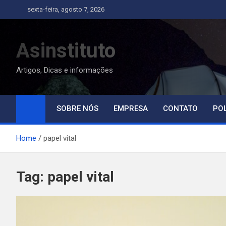
Skip
sexta-feira, agosto 7, 2026
to
content
Asinstituto
Artigos, Dicas e informações
SOBRE NÓS
EMPRESA
CONTATO
POL
Home
papel vital
Tag:
papel vital