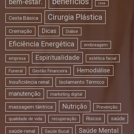
benefícios
bem-estar.
casa
Cirurgia Plástica
Cesta Básica
Dicas
Cremação
Diálise
Eficiência Energética
embreagem
Espiritualidade
empresa
estética facial
Hemodiálise
Funeral
Gestão Financeira
Insuficiência renal
Isolamento Térmico
manutenção
marketing digital
Nutrição
massagem tântrica
Prevenção
Riscos
saúde
qualidade de vida
recuperação
Saúde Mental
saúde-renal
Saúde Bucal