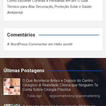
Como Escolher Cortinas e Persianas em BH: O Guia
Técnico para Aliar Decoração, Proteção Solar e Saúde
Ambiental
Comentários
A WordPress Commenter
em
Hello world!
Últimas Postagens
O Que Acontece Antes e Depois do Centro
Cirúrgico: A Realidade Clínica que Ninguém Te
Conta Sobre Cirurgia Plástica
7 dias ago
opgoomarketing opgoomarketing