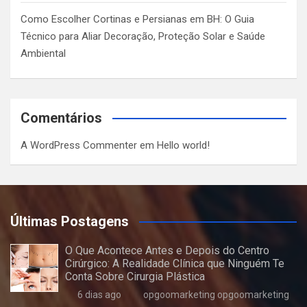
Como Escolher Cortinas e Persianas em BH: O Guia
Técnico para Aliar Decoração, Proteção Solar e Saúde
Ambiental
Comentários
A WordPress Commenter
em
Hello world!
Últimas Postagens
O Que Acontece Antes e Depois do Centro
Cirúrgico: A Realidade Clínica que Ninguém Te
Conta Sobre Cirurgia Plástica
6 dias ago
opgoomarketing opgoomarketing