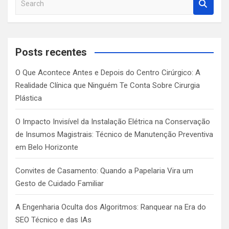
e
a
r
c
Posts recentes
h
O Que Acontece Antes e Depois do Centro Cirúrgico: A
Realidade Clínica que Ninguém Te Conta Sobre Cirurgia
Plástica
O Impacto Invisível da Instalação Elétrica na Conservação
de Insumos Magistrais: Técnico de Manutenção Preventiva
em Belo Horizonte
Convites de Casamento: Quando a Papelaria Vira um
Gesto de Cuidado Familiar
A Engenharia Oculta dos Algoritmos: Ranquear na Era do
SEO Técnico e das IAs