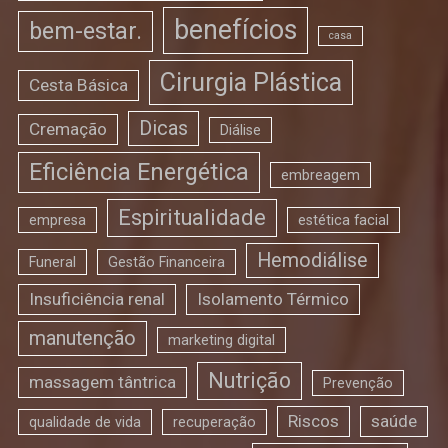
benefícios
bem-estar.
casa
Cirurgia Plástica
Cesta Básica
Dicas
Cremação
Diálise
Eficiência Energética
embreagem
Espiritualidade
empresa
estética facial
Hemodiálise
Funeral
Gestão Financeira
Insuficiência renal
Isolamento Térmico
manutenção
marketing digital
Nutrição
massagem tântrica
Prevenção
Riscos
saúde
qualidade de vida
recuperação