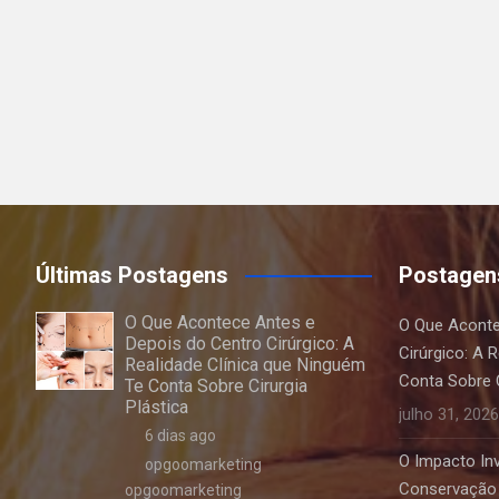
Últimas Postagens
Postagen
O Que Acontece Antes e
O Que Aconte
Depois do Centro Cirúrgico: A
Cirúrgico: A 
Realidade Clínica que Ninguém
Conta Sobre C
Te Conta Sobre Cirurgia
Plástica
julho 31, 2026
6 dias ago
O Impacto Invi
opgoomarketing
Conservação 
opgoomarketing