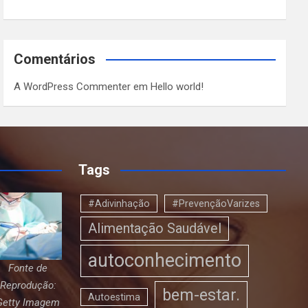
Comentários
A WordPress Commenter
em
Hello world!
Tags
#Adivinhação
#PrevençãoVarizes
Alimentação Saudável
autoconhecimento
Fonte de
Reprodução:
bem-estar.
Autoestima
Getty Imagem