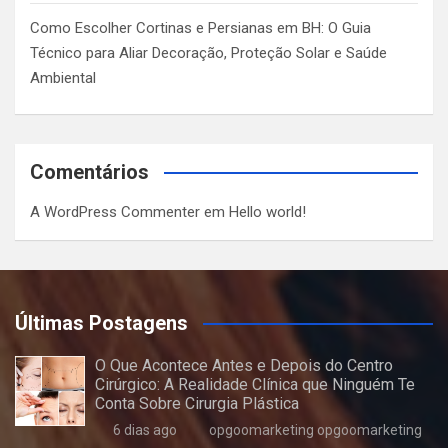
Como Escolher Cortinas e Persianas em BH: O Guia
Técnico para Aliar Decoração, Proteção Solar e Saúde
Ambiental
Comentários
A WordPress Commenter
em
Hello world!
Últimas Postagens
O Que Acontece Antes e Depois do Centro
Cirúrgico: A Realidade Clínica que Ninguém Te
Conta Sobre Cirurgia Plástica
6 dias ago
opgoomarketing opgoomarketing