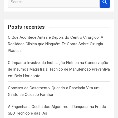
e
a
r
c
Posts recentes
h
O Que Acontece Antes e Depois do Centro Cirúrgico: A
Realidade Clínica que Ninguém Te Conta Sobre Cirurgia
Plástica
O Impacto Invisível da Instalação Elétrica na Conservação
de Insumos Magistrais: Técnico de Manutenção Preventiva
em Belo Horizonte
Convites de Casamento: Quando a Papelaria Vira um
Gesto de Cuidado Familiar
A Engenharia Oculta dos Algoritmos: Ranquear na Era do
SEO Técnico e das IAs