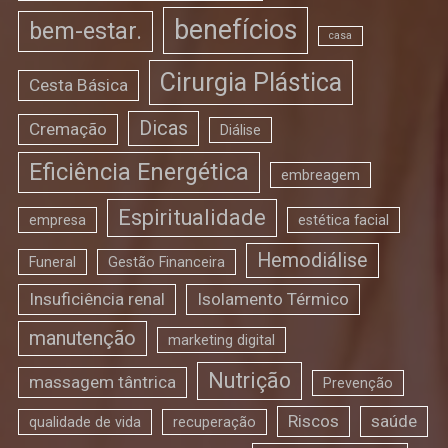
benefícios
bem-estar.
casa
Cirurgia Plástica
Cesta Básica
Dicas
Cremação
Diálise
Eficiência Energética
embreagem
Espiritualidade
empresa
estética facial
Hemodiálise
Funeral
Gestão Financeira
Insuficiência renal
Isolamento Térmico
manutenção
marketing digital
Nutrição
massagem tântrica
Prevenção
Riscos
saúde
qualidade de vida
recuperação