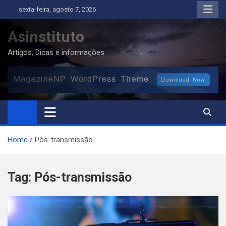
Skip
sexta-feira, agosto 7, 2026
to
content
Asinstituto
Artigos, Dicas e informações
Home
Pós-transmissão
Tag:
Pós-transmissão