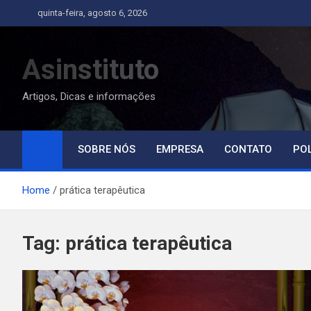
Skip
quinta-feira, agosto 6, 2026
to
content
Asinstituto
Artigos, Dicas e informações
SOBRE NÓS
EMPRESA
CONTATO
POL
Home
prática terapêutica
Tag:
prática terapêutica