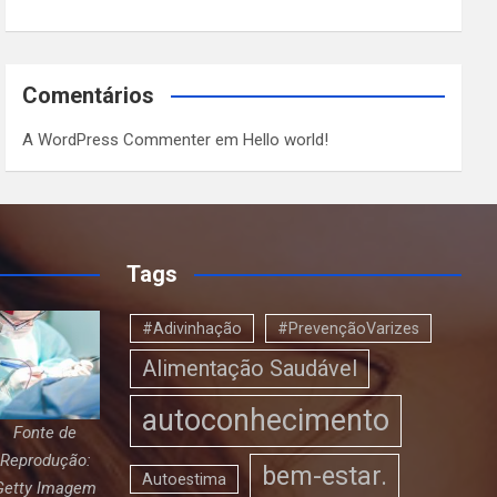
Comentários
A WordPress Commenter
em
Hello world!
Tags
#Adivinhação
#PrevençãoVarizes
Alimentação Saudável
autoconhecimento
Fonte de
Reprodução:
bem-estar.
Autoestima
Getty Imagem