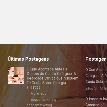
Últimas Postagens
Postagen
O Que Acontece Antes e
O Que Aconte
Depois do Centro Cirúrgico: A
Cirúrgico: A 
Realidade Clínica que Ninguém
Conta Sobre C
Te Conta Sobre Cirurgia
Plástica
julho 31, 2026
6 dias ago
O Impacto Invi
opgoomarketing
Conservação 
opgoomarketing