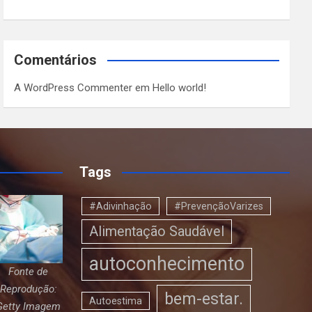
Comentários
A WordPress Commenter
em
Hello world!
Tags
#Adivinhação
#PrevençãoVarizes
Alimentação Saudável
autoconhecimento
Fonte de
Reprodução:
bem-estar.
Autoestima
Getty Imagem