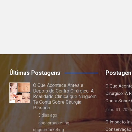
Últimas Postagens
Postagen
O Que Acontece Antes e
O Que Aconte
Depois do Centro Cirúrgico: A
Cirúrgico: A 
Realidade Clínica que Ninguém
Conta Sobre C
Te Conta Sobre Cirurgia
Plástica
julho 31, 2026
5 dias ago
O Impacto Invi
opgoomarketing
Conservação 
opgoomarketing