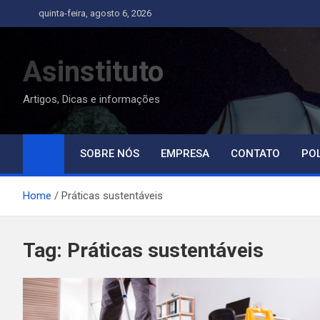
Skip
quinta-feira, agosto 6, 2026
to
content
Asinstituto
Artigos, Dicas e informações
SOBRE NÓS
EMPRESA
CONTATO
POL
Home
Práticas sustentáveis
Tag:
Práticas sustentáveis