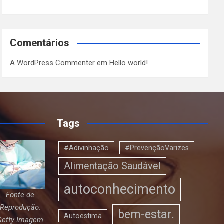
Comentários
A WordPress Commenter
em
Hello world!
Tags
#Adivinhação
#PrevençãoVarizes
Alimentação Saudável
autoconhecimento
Fonte de
Reprodução:
bem-estar.
Autoestima
Getty Imagem