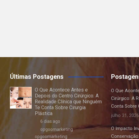
Últimas Postagens
Postagen
O Que Acontece Antes e
O Que Aconte
Depois do Centro Cirúrgico: A
Cirúrgico: A 
Realidade Clínica que Ninguém
Conta Sobre C
Te Conta Sobre Cirurgia
Plástica
julho 31, 2026
6 dias ago
O Impacto Invi
opgoomarketing
Conservação 
opgoomarketing