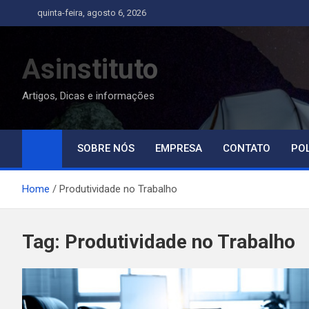
Skip
quinta-feira, agosto 6, 2026
to
content
Asinstituto
Artigos, Dicas e informações
SOBRE NÓS
EMPRESA
CONTATO
POL
Home
Produtividade no Trabalho
Tag:
Produtividade no Trabalho