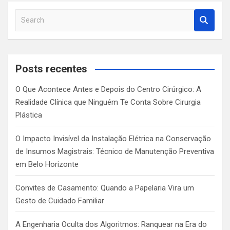
S
e
a
r
c
Posts recentes
h
O Que Acontece Antes e Depois do Centro Cirúrgico: A
Realidade Clínica que Ninguém Te Conta Sobre Cirurgia
Plástica
O Impacto Invisível da Instalação Elétrica na Conservação
de Insumos Magistrais: Técnico de Manutenção Preventiva
em Belo Horizonte
Convites de Casamento: Quando a Papelaria Vira um
Gesto de Cuidado Familiar
A Engenharia Oculta dos Algoritmos: Ranquear na Era do