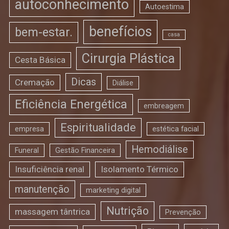
autoconhecimento
Autoestima
benefícios
bem-estar.
casa
Cirurgia Plástica
Cesta Básica
Dicas
Cremação
Diálise
Eficiência Energética
embreagem
Espiritualidade
empresa
estética facial
Hemodiálise
Funeral
Gestão Financeira
Insuficiência renal
Isolamento Térmico
manutenção
marketing digital
Nutrição
massagem tântrica
Prevenção