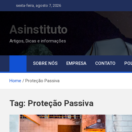
Skip
sexta-feira, agosto 7, 2026
to
content
Asinstituto
Artigos, Dicas e informações
SOBRE NÓS
EMPRESA
CONTATO
POL
Home
Proteção Passiva
Tag:
Proteção Passiva