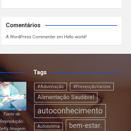
Comentários
A WordPress Commenter
em
Hello world!
Tags
#Adivinhação
#PrevençãoVarizes
Alimentação Saudável
autoconhecimento
Fonte de
Reprodução:
bem-estar.
Autoestima
Getty Imagem