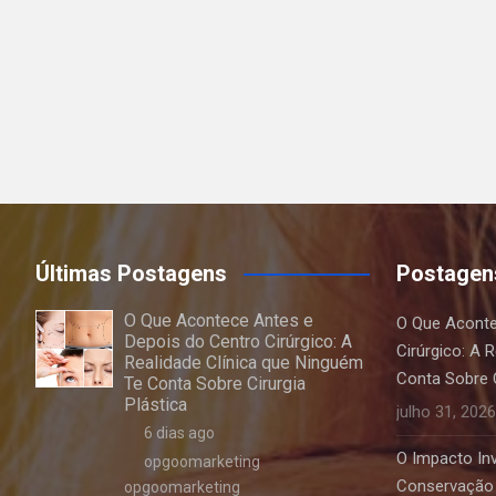
Últimas Postagens
Postagen
O Que Acontece Antes e
O Que Aconte
Depois do Centro Cirúrgico: A
Cirúrgico: A 
Realidade Clínica que Ninguém
Conta Sobre C
Te Conta Sobre Cirurgia
Plástica
julho 31, 2026
6 dias ago
O Impacto Invi
opgoomarketing
Conservação 
opgoomarketing