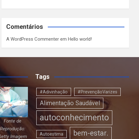
Comentários
A WordPress Commenter
em
Hello world!
Tags
#Adivinhação
#PrevençãoVarizes
Alimentação Saudável
autoconhecimento
Fonte de
Reprodução:
bem-estar.
Autoestima
Getty Imagem