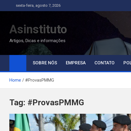
Skip
sexta-feira, agosto 7, 2026
to
content
Asinstituto
Artigos, Dicas e informações
SOBRE NÓS
EMPRESA
CONTATO
POL
Home
#ProvasPMMG
Tag:
#ProvasPMMG