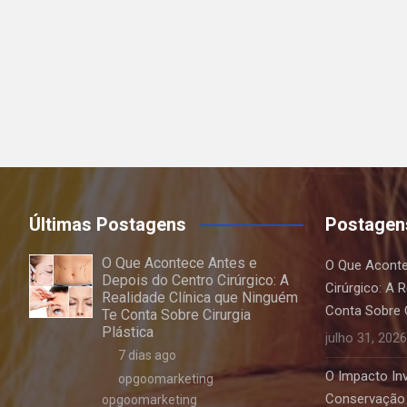
Últimas Postagens
Postagen
O Que Acontece Antes e
O Que Aconte
Depois do Centro Cirúrgico: A
Cirúrgico: A 
Realidade Clínica que Ninguém
Conta Sobre C
Te Conta Sobre Cirurgia
Plástica
julho 31, 2026
7 dias ago
O Impacto Invi
opgoomarketing
Conservação 
opgoomarketing