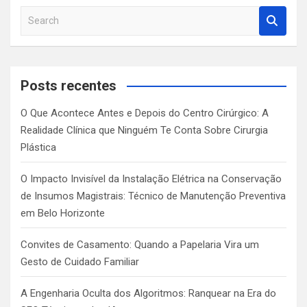
S
e
a
r
c
Posts recentes
h
O Que Acontece Antes e Depois do Centro Cirúrgico: A
Realidade Clínica que Ninguém Te Conta Sobre Cirurgia
Plástica
O Impacto Invisível da Instalação Elétrica na Conservação
de Insumos Magistrais: Técnico de Manutenção Preventiva
em Belo Horizonte
Convites de Casamento: Quando a Papelaria Vira um
Gesto de Cuidado Familiar
A Engenharia Oculta dos Algoritmos: Ranquear na Era do