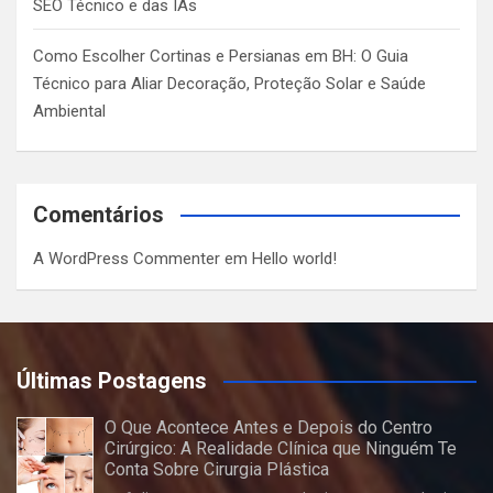
SEO Técnico e das IAs
Como Escolher Cortinas e Persianas em BH: O Guia
Técnico para Aliar Decoração, Proteção Solar e Saúde
Ambiental
Comentários
A WordPress Commenter
em
Hello world!
Últimas Postagens
O Que Acontece Antes e Depois do Centro
Cirúrgico: A Realidade Clínica que Ninguém Te
Conta Sobre Cirurgia Plástica