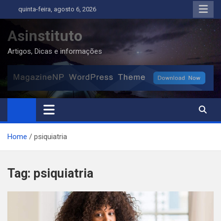
Skip
quinta-feira, agosto 6, 2026
to
content
Asinstituto
Artigos, Dicas e informações
Home
psiquiatria
Tag:
psiquiatria