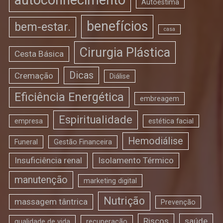
Autoestima
benefícios
bem-estar.
casa
Cirurgia Plástica
Cesta Básica
Dicas
Cremação
Diálise
Eficiência Energética
embreagem
Espiritualidade
empresa
estética facial
Hemodiálise
Funeral
Gestão Financeira
Insuficiência renal
Isolamento Térmico
manutenção
marketing digital
Nutrição
massagem tântrica
Prevenção
Riscos
saúde
qualidade de vida
recuperação