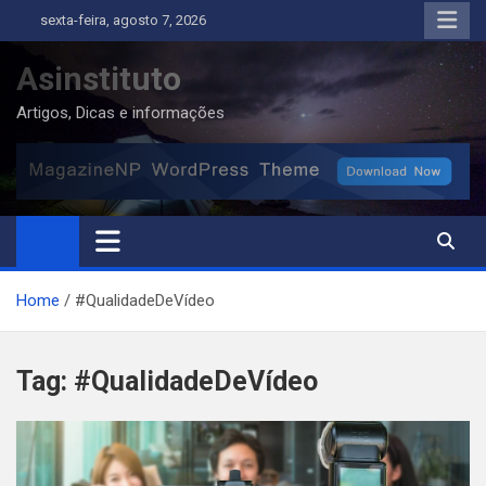
Skip
sexta-feira, agosto 7, 2026
to
content
Asinstituto
Artigos, Dicas e informações
Home
#QualidadeDeVídeo
Tag:
#QualidadeDeVídeo