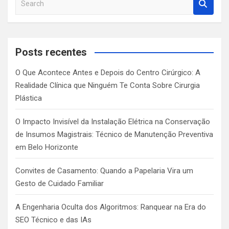
e
a
r
c
Posts recentes
h
O Que Acontece Antes e Depois do Centro Cirúrgico: A
Realidade Clínica que Ninguém Te Conta Sobre Cirurgia
Plástica
O Impacto Invisível da Instalação Elétrica na Conservação
de Insumos Magistrais: Técnico de Manutenção Preventiva
em Belo Horizonte
Convites de Casamento: Quando a Papelaria Vira um
Gesto de Cuidado Familiar
A Engenharia Oculta dos Algoritmos: Ranquear na Era do
SEO Técnico e das IAs