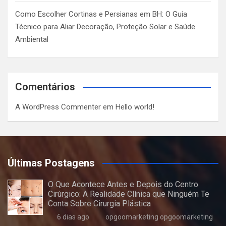
Como Escolher Cortinas e Persianas em BH: O Guia
Técnico para Aliar Decoração, Proteção Solar e Saúde
Ambiental
Comentários
A WordPress Commenter
em
Hello world!
Últimas Postagens
O Que Acontece Antes e Depois do Centro
Cirúrgico: A Realidade Clínica que Ninguém Te
Conta Sobre Cirurgia Plástica
6 dias ago
opgoomarketing opgoomarketing