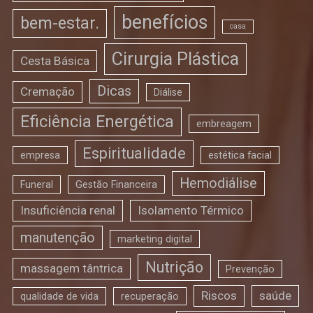
benefícios
bem-estar.
casa
Cirurgia Plástica
Cesta Básica
Dicas
Cremação
Diálise
Eficiência Energética
embreagem
Espiritualidade
empresa
estética facial
Hemodiálise
Funeral
Gestão Financeira
Insuficiência renal
Isolamento Térmico
manutenção
marketing digital
Nutrição
massagem tântrica
Prevenção
Riscos
saúde
qualidade de vida
recuperação