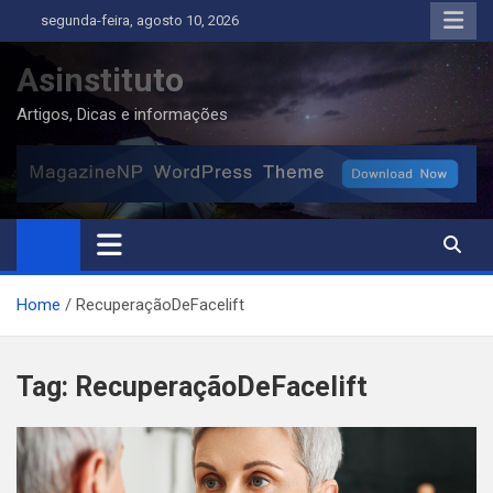
Skip
segunda-feira, agosto 10, 2026
to
content
Asinstituto
Artigos, Dicas e informações
Home
RecuperaçãoDeFacelift
Tag:
RecuperaçãoDeFacelift