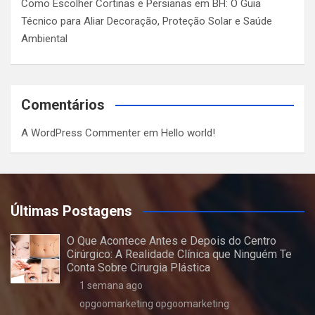
Como Escolher Cortinas e Persianas em BH: O Guia
Técnico para Aliar Decoração, Proteção Solar e Saúde
Ambiental
Comentários
A WordPress Commenter
em
Hello world!
Últimas Postagens
O Que Acontece Antes e Depois do Centro
Cirúrgico: A Realidade Clínica que Ninguém Te
Conta Sobre Cirurgia Plástica
1 semana ago
opgoomarketing opgoomarketing