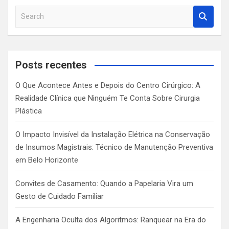
S
e
a
r
c
Posts recentes
h
O Que Acontece Antes e Depois do Centro Cirúrgico: A
Realidade Clínica que Ninguém Te Conta Sobre Cirurgia
Plástica
O Impacto Invisível da Instalação Elétrica na Conservação
de Insumos Magistrais: Técnico de Manutenção Preventiva
em Belo Horizonte
Convites de Casamento: Quando a Papelaria Vira um
Gesto de Cuidado Familiar
A Engenharia Oculta dos Algoritmos: Ranquear na Era do