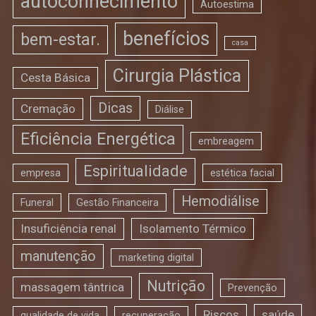
autoconhecimento
Autoestima
benefícios
bem-estar.
casa
Cirurgia Plástica
Cesta Básica
Dicas
Cremação
Diálise
Eficiência Energética
embreagem
Espiritualidade
empresa
estética facial
Hemodiálise
Funeral
Gestão Financeira
Insuficiência renal
Isolamento Térmico
manutenção
marketing digital
Nutrição
massagem tântrica
Prevenção
Riscos
saúde
qualidade de vida
recuperação