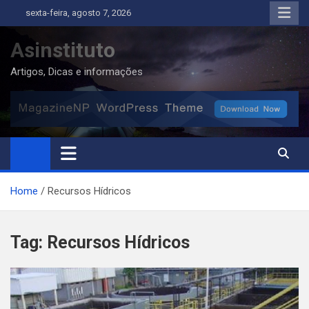
Skip
sexta-feira, agosto 7, 2026
to
content
Asinstituto
Artigos, Dicas e informações
Home
Recursos Hídricos
Tag:
Recursos Hídricos