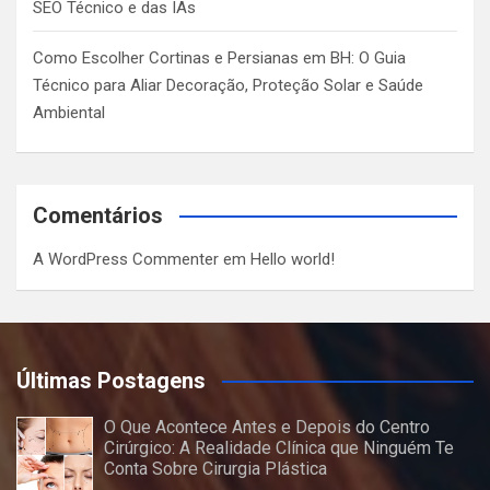
SEO Técnico e das IAs
Como Escolher Cortinas e Persianas em BH: O Guia
Técnico para Aliar Decoração, Proteção Solar e Saúde
Ambiental
Comentários
A WordPress Commenter
em
Hello world!
Últimas Postagens
O Que Acontece Antes e Depois do Centro
Cirúrgico: A Realidade Clínica que Ninguém Te
Conta Sobre Cirurgia Plástica