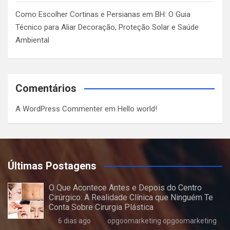
Como Escolher Cortinas e Persianas em BH: O Guia
Técnico para Aliar Decoração, Proteção Solar e Saúde
Ambiental
Comentários
A WordPress Commenter
em
Hello world!
Últimas Postagens
O Que Acontece Antes e Depois do Centro
Cirúrgico: A Realidade Clínica que Ninguém Te
Conta Sobre Cirurgia Plástica
6 dias ago
opgoomarketing opgoomarketing