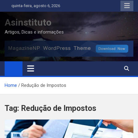
Skip
quinta-feira, agosto 6, 2026
to
content
Asinstituto
Artigos, Dicas e informações
Home
Redução de Impostos
Tag:
Redução de Impostos