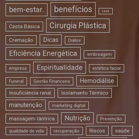
benefícios
bem-estar.
casa
Cirurgia Plástica
Cesta Básica
Dicas
Cremação
Diálise
Eficiência Energética
embreagem
Espiritualidade
empresa
estética facial
Hemodiálise
Funeral
Gestão Financeira
Insuficiência renal
Isolamento Térmico
manutenção
marketing digital
Nutrição
massagem tântrica
Prevenção
Riscos
saúde
qualidade de vida
recuperação