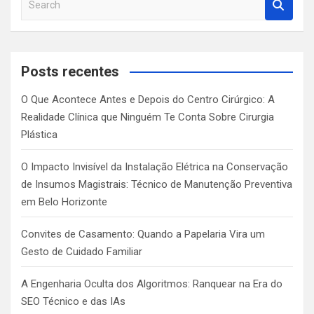
e
a
r
c
Posts recentes
h
O Que Acontece Antes e Depois do Centro Cirúrgico: A
Realidade Clínica que Ninguém Te Conta Sobre Cirurgia
Plástica
O Impacto Invisível da Instalação Elétrica na Conservação
de Insumos Magistrais: Técnico de Manutenção Preventiva
em Belo Horizonte
Convites de Casamento: Quando a Papelaria Vira um
Gesto de Cuidado Familiar
A Engenharia Oculta dos Algoritmos: Ranquear na Era do
SEO Técnico e das IAs