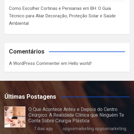
Como Escolher Cortinas e Persianas em BH: O Guia
Técnico para Aliar Decoração, Proteção Solar e Saúde
Ambiental
Comentários
A WordPress Commenter
em
Hello world!
Últimas Postagens
O Que Acontece Antes e Depois do Centro
Cirúrgico: A Realidade Clínica que Ninguém Te
Conta Sobre Cirurgia Plástica
7 dias ago
opgoomarketing opgoomarketing