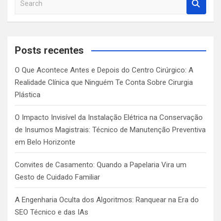
e
a
r
c
Posts recentes
h
O Que Acontece Antes e Depois do Centro Cirúrgico: A
Realidade Clínica que Ninguém Te Conta Sobre Cirurgia
Plástica
O Impacto Invisível da Instalação Elétrica na Conservação
de Insumos Magistrais: Técnico de Manutenção Preventiva
em Belo Horizonte
Convites de Casamento: Quando a Papelaria Vira um
Gesto de Cuidado Familiar
A Engenharia Oculta dos Algoritmos: Ranquear na Era do
SEO Técnico e das IAs