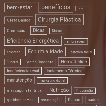
benefícios
bem-estar.
casa
Cirurgia Plástica
Cesta Básica
Dicas
Cremação
Diálise
Eficiência Energética
embreagem
Espiritualidade
empresa
estética facial
Hemodiálise
Funeral
Gestão Financeira
Insuficiência renal
Isolamento Térmico
manutenção
marketing digital
Nutrição
massagem tântrica
Prevenção
Riscos
saúde
qualidade de vida
recuperação