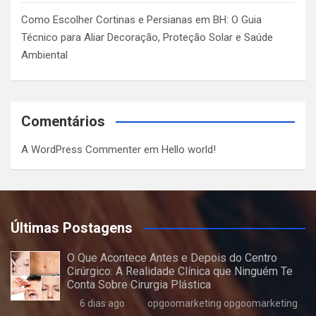
Como Escolher Cortinas e Persianas em BH: O Guia
Técnico para Aliar Decoração, Proteção Solar e Saúde
Ambiental
Comentários
A WordPress Commenter
em
Hello world!
Últimas Postagens
O Que Acontece Antes e Depois do Centro
Cirúrgico: A Realidade Clínica que Ninguém Te
Conta Sobre Cirurgia Plástica
6 dias ago
opgoomarketing opgoomarketing