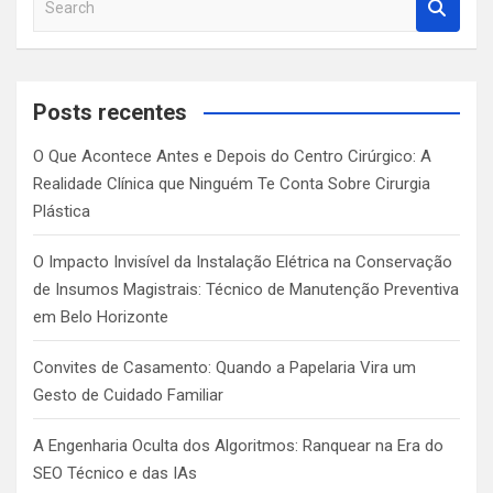
e
a
r
c
Posts recentes
h
O Que Acontece Antes e Depois do Centro Cirúrgico: A
Realidade Clínica que Ninguém Te Conta Sobre Cirurgia
Plástica
O Impacto Invisível da Instalação Elétrica na Conservação
de Insumos Magistrais: Técnico de Manutenção Preventiva
em Belo Horizonte
Convites de Casamento: Quando a Papelaria Vira um
Gesto de Cuidado Familiar
A Engenharia Oculta dos Algoritmos: Ranquear na Era do
SEO Técnico e das IAs