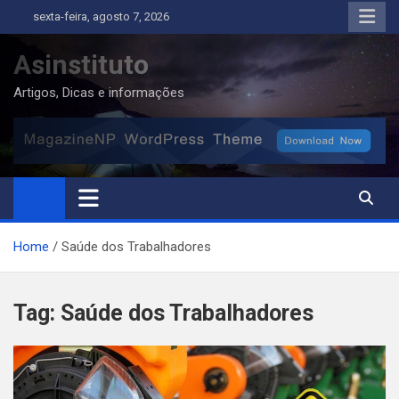
Skip
sexta-feira, agosto 7, 2026
to
content
Asinstituto
Artigos, Dicas e informações
Home
Saúde dos Trabalhadores
Tag:
Saúde dos Trabalhadores