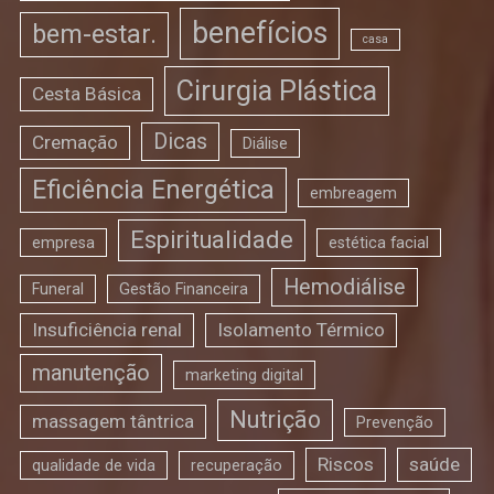
benefícios
bem-estar.
casa
Cirurgia Plástica
Cesta Básica
Dicas
Cremação
Diálise
Eficiência Energética
embreagem
Espiritualidade
empresa
estética facial
Hemodiálise
Funeral
Gestão Financeira
Insuficiência renal
Isolamento Térmico
manutenção
marketing digital
Nutrição
massagem tântrica
Prevenção
Riscos
saúde
qualidade de vida
recuperação