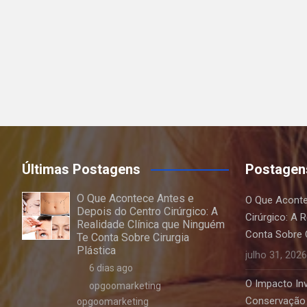
Últimas Postagens
Postagen
O Que Acontece Antes e
O Que Aconte
Depois do Centro Cirúrgico: A
Cirúrgico: A 
Realidade Clínica que Ninguém
Conta Sobre C
Te Conta Sobre Cirurgia
Plástica
julho 31, 2026
6 dias ago
O Impacto Invi
opgoomarketing
Conservação 
opgoomarketing