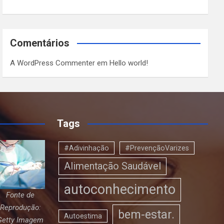
Comentários
A WordPress Commenter
em
Hello world!
Tags
#Adivinhação
#PrevençãoVarizes
Alimentação Saudável
autoconhecimento
Fonte de
Reprodução:
bem-estar.
Autoestima
Getty Imagem