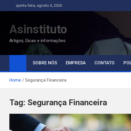
Skip
quinta-feira, agosto 6, 2026
to
content
Asinstituto
Artigos, Dicas e informações
SOBRE NÓS
EMPRESA
CONTATO
POL
Home
Segurança Financeira
Tag:
Segurança Financeira