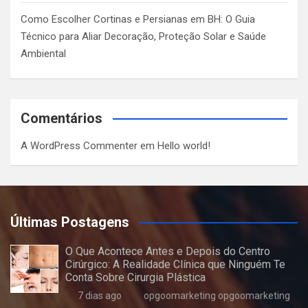
Como Escolher Cortinas e Persianas em BH: O Guia
Técnico para Aliar Decoração, Proteção Solar e Saúde
Ambiental
Comentários
A WordPress Commenter
em
Hello world!
Últimas Postagens
O Que Acontece Antes e Depois do Centro
Cirúrgico: A Realidade Clínica que Ninguém Te
Conta Sobre Cirurgia Plástica
7 dias ago
opgoomarketing opgoomarketing