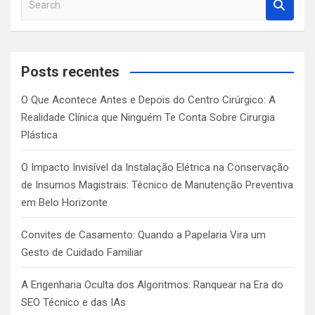
e
a
r
c
Posts recentes
h
O Que Acontece Antes e Depois do Centro Cirúrgico: A
Realidade Clínica que Ninguém Te Conta Sobre Cirurgia
Plástica
O Impacto Invisível da Instalação Elétrica na Conservação
de Insumos Magistrais: Técnico de Manutenção Preventiva
em Belo Horizonte
Convites de Casamento: Quando a Papelaria Vira um
Gesto de Cuidado Familiar
A Engenharia Oculta dos Algoritmos: Ranquear na Era do
SEO Técnico e das IAs