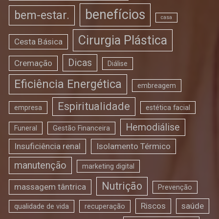
benefícios
bem-estar.
casa
Cirurgia Plástica
Cesta Básica
Dicas
Cremação
Diálise
Eficiência Energética
embreagem
Espiritualidade
empresa
estética facial
Hemodiálise
Funeral
Gestão Financeira
Insuficiência renal
Isolamento Térmico
manutenção
marketing digital
Nutrição
massagem tântrica
Prevenção
Riscos
saúde
qualidade de vida
recuperação