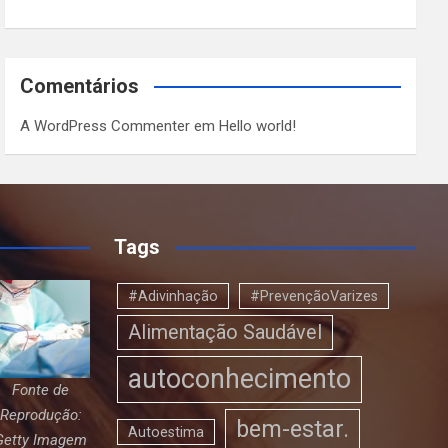
Comentários
A WordPress Commenter
em
Hello world!
Tags
#Adivinhação
#PrevençãoVarizes
Alimentação Saudável
autoconhecimento
Fonte de
Reprodução:
bem-estar.
Autoestima
Getty Imagem