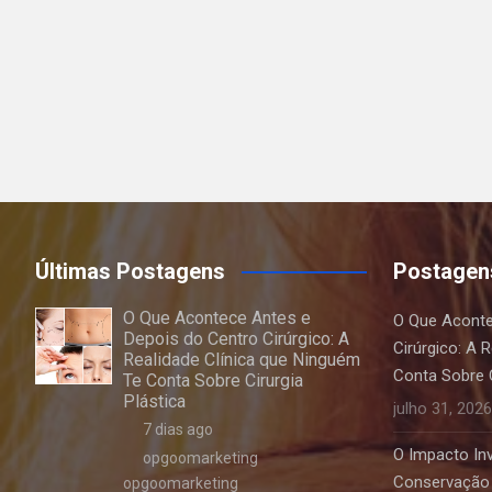
Últimas Postagens
Postagen
O Que Acontece Antes e
O Que Aconte
Depois do Centro Cirúrgico: A
Cirúrgico: A 
Realidade Clínica que Ninguém
Conta Sobre C
Te Conta Sobre Cirurgia
Plástica
julho 31, 2026
7 dias ago
O Impacto Invi
opgoomarketing
Conservação 
opgoomarketing