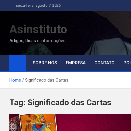
Skip
sexta-feira, agosto 7, 2026
to
content
Asinstituto
Artigos, Dicas e informações
SOBRE NÓS
EMPRESA
CONTATO
POL
Home
Significado das Cartas
Tag:
Significado das Cartas