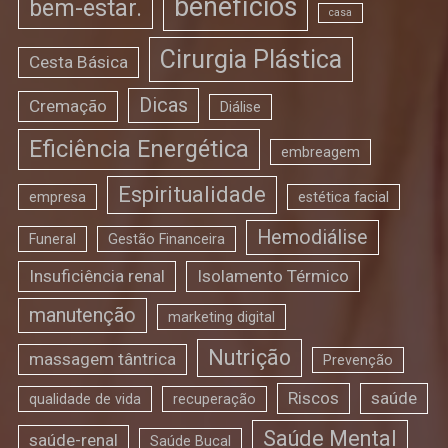
benefícios
bem-estar.
casa
Cirurgia Plástica
Cesta Básica
Dicas
Cremação
Diálise
Eficiência Energética
embreagem
Espiritualidade
empresa
estética facial
Hemodiálise
Funeral
Gestão Financeira
Insuficiência renal
Isolamento Térmico
manutenção
marketing digital
Nutrição
massagem tântrica
Prevenção
Riscos
saúde
qualidade de vida
recuperação
Saúde Mental
saúde-renal
Saúde Bucal