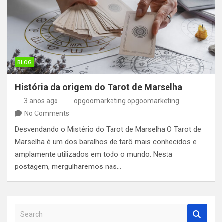
BLOG
História da origem do Tarot de Marselha
3 anos ago
opgoomarketing opgoomarketing
No Comments
Desvendando o Mistério do Tarot de Marselha O Tarot de
Marselha é um dos baralhos de tarô mais conhecidos e
amplamente utilizados em todo o mundo. Nesta
postagem, mergulharemos nas…
S
e