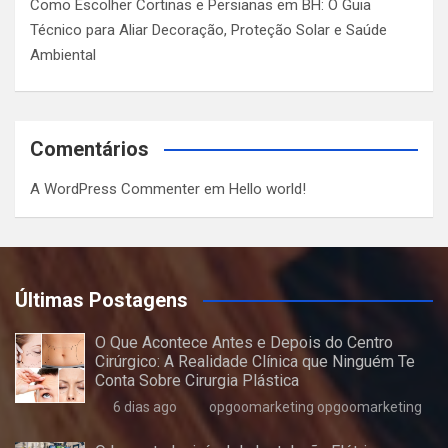
Como Escolher Cortinas e Persianas em BH: O Guia
Técnico para Aliar Decoração, Proteção Solar e Saúde
Ambiental
Comentários
A WordPress Commenter
em
Hello world!
Últimas Postagens
O Que Acontece Antes e Depois do Centro
Cirúrgico: A Realidade Clínica que Ninguém Te
Conta Sobre Cirurgia Plástica
6 dias ago
opgoomarketing opgoomarketing