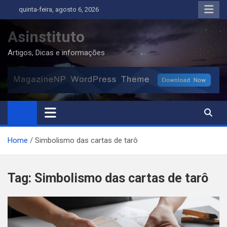
Skip
quinta-feira, agosto 6, 2026
to
content
Asinstituto
Artigos, Dicas e informações
Home
Simbolismo das cartas de tarô
Tag:
Simbolismo das cartas de tarô