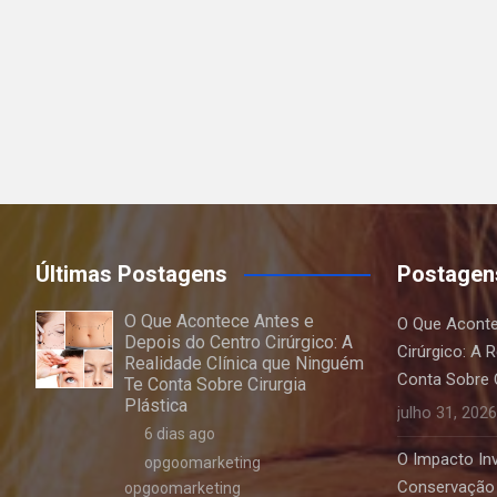
Últimas Postagens
Postagen
O Que Acontece Antes e
O Que Aconte
Depois do Centro Cirúrgico: A
Cirúrgico: A 
Realidade Clínica que Ninguém
Conta Sobre C
Te Conta Sobre Cirurgia
Plástica
julho 31, 2026
6 dias ago
O Impacto Invi
opgoomarketing
Conservação 
opgoomarketing