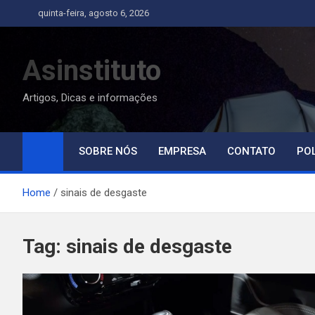
Skip
quinta-feira, agosto 6, 2026
to
content
Asinstituto
Artigos, Dicas e informações
SOBRE NÓS
EMPRESA
CONTATO
POL
Home
sinais de desgaste
Tag:
sinais de desgaste