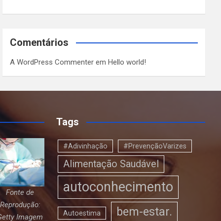
Comentários
A WordPress Commenter
em
Hello world!
Tags
#Adivinhação
#PrevençãoVarizes
Alimentação Saudável
autoconhecimento
Fonte de
Reprodução:
bem-estar.
Autoestima
Getty Imagem