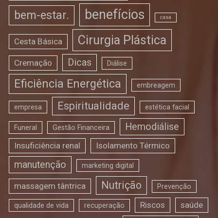
benefícios
bem-estar.
casa
Cirurgia Plástica
Cesta Básica
Dicas
Cremação
Diálise
Eficiência Energética
embreagem
Espiritualidade
empresa
estética facial
Hemodiálise
Funeral
Gestão Financeira
Insuficiência renal
Isolamento Térmico
manutenção
marketing digital
Nutrição
massagem tântrica
Prevenção
Riscos
saúde
qualidade de vida
recuperação