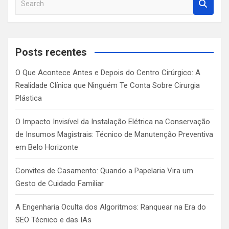
e
a
r
c
Posts recentes
h
O Que Acontece Antes e Depois do Centro Cirúrgico: A
Realidade Clínica que Ninguém Te Conta Sobre Cirurgia
Plástica
O Impacto Invisível da Instalação Elétrica na Conservação
de Insumos Magistrais: Técnico de Manutenção Preventiva
em Belo Horizonte
Convites de Casamento: Quando a Papelaria Vira um
Gesto de Cuidado Familiar
A Engenharia Oculta dos Algoritmos: Ranquear na Era do
SEO Técnico e das IAs