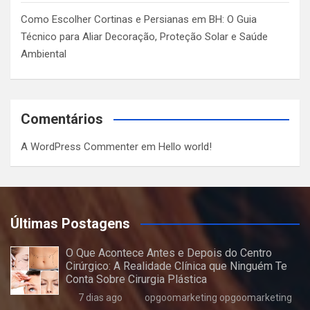
Como Escolher Cortinas e Persianas em BH: O Guia
Técnico para Aliar Decoração, Proteção Solar e Saúde
Ambiental
Comentários
A WordPress Commenter
em
Hello world!
Últimas Postagens
O Que Acontece Antes e Depois do Centro
Cirúrgico: A Realidade Clínica que Ninguém Te
Conta Sobre Cirurgia Plástica
7 dias ago
opgoomarketing opgoomarketing