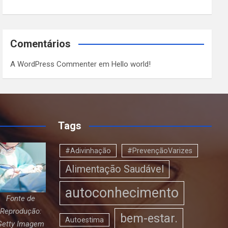
Comentários
A WordPress Commenter
em
Hello world!
Tags
#Adivinhação
#PrevençãoVarizes
Alimentação Saudável
autoconhecimento
Fonte de
Reprodução:
bem-estar.
Autoestima
Getty Imagem