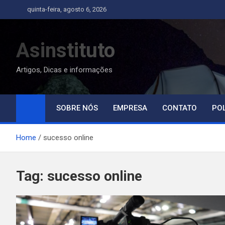
Skip
quinta-feira, agosto 6, 2026
to
content
Asinstituto
Artigos, Dicas e informações
SOBRE NÓS
EMPRESA
CONTATO
POL
Home
sucesso online
Tag:
sucesso online