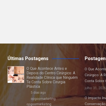
Últimas Postagens
Postagen
O Que Acontece Antes e
O Que Aconte
Depois do Centro Cirúrgico: A
Cirúrgico: A 
Realidade Clínica que Ninguém
Conta Sobre C
Te Conta Sobre Cirurgia
Plástica
julho 31, 2026
5 dias ago
O Impacto Invi
opgoomarketing
Conservação 
opgoomarketing